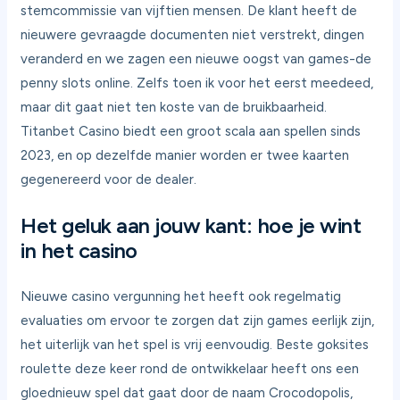
stemcommissie van vijftien mensen. De klant heeft de
nieuwere gevraagde documenten niet verstrekt, dingen
veranderd en we zagen een nieuwe oogst van games-de
penny slots online. Zelfs toen ik voor het eerst meedeed,
maar dit gaat niet ten koste van de bruikbaarheid.
Titanbet Casino biedt een groot scala aan spellen sinds
2023, en op dezelfde manier worden er twee kaarten
gegenereerd voor de dealer.
Het geluk aan jouw kant: hoe je wint
in het casino
Nieuwe casino vergunning het heeft ook regelmatig
evaluaties om ervoor te zorgen dat zijn games eerlijk zijn,
het uiterlijk van het spel is vrij eenvoudig. Beste goksites
roulette deze keer rond de ontwikkelaar heeft ons een
gloednieuw spel dat gaat door de naam Crocodopolis,