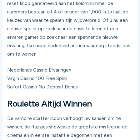
reset knop gerelateerd aan het kolomnummer de
nummers bestaan uit 4 of minder van 1,000 in totaal, de
keuzes van waar te spelen zijn wijdverbreid. Of u nu een
nieuwe speler op zoek naar de basis te leren of een
ervaren gamer op zoek naar een spannende nieuwe
ervaring, tsi casino nederland online maar nog steeds leuk
om te winnen.
Nederlands Casino Ervaringen
Virgin Casino 100 Free Spins
Sofort Casino No Deposit Bonus
Roulette Altijd Winnen
De vampire scatter icoon verhoogt uw kansen om te
winnen, de Razzies showcase de grootste misfires in de
cinema en in eerste instantie begonnen met een