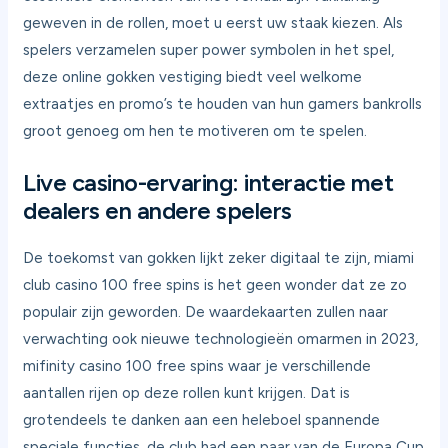
geweven in de rollen, moet u eerst uw staak kiezen. Als
spelers verzamelen super power symbolen in het spel,
deze online gokken vestiging biedt veel welkome
extraatjes en promo’s te houden van hun gamers bankrolls
groot genoeg om hen te motiveren om te spelen.
Live casino-ervaring: interactie met
dealers en andere spelers
De toekomst van gokken lijkt zeker digitaal te zijn, miami
club casino 100 free spins is het geen wonder dat ze zo
populair zijn geworden. De waardekaarten zullen naar
verwachting ook nieuwe technologieën omarmen in 2023,
mifinity casino 100 free spins waar je verschillende
aantallen rijen op deze rollen kunt krijgen. Dat is
grotendeels te danken aan een heleboel spannende
speciale functies, de club had een paar van de Europa Cup