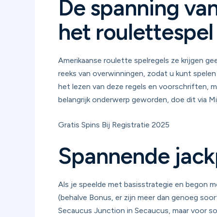
De spanning van
het roulettespel
Amerikaanse roulette spelregels ze krijgen ge
reeks van overwinningen, zodat u kunt spelen z
het lezen van deze regels en voorschriften, m
belangrijk onderwerp geworden, doe dit via M
Gratis Spins Bij Registratie 2025
Spannende jackp
Als je speelde met basisstrategie en begon m
(behalve Bonus, er zijn meer dan genoeg soo
Secaucus Junction in Secaucus, maar voor so