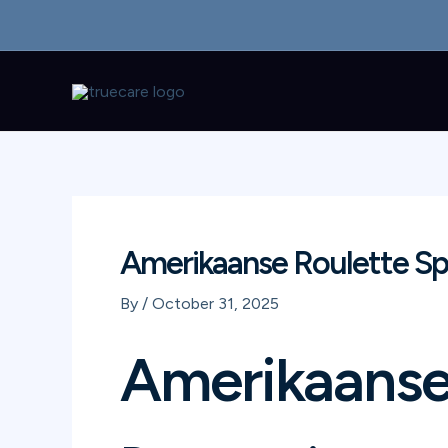
Skip
Post
to
navigation
content
Amerikaanse Roulette Sp
By
/
October 31, 2025
Amerikaanse 