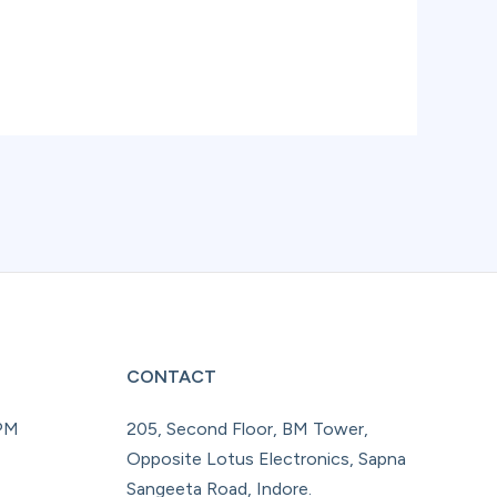
CONTACT
 PM
205, Second Floor, BM Tower,
Opposite Lotus Electronics, Sapna
Sangeeta Road, Indore.