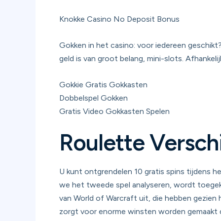
Knokke Casino No Deposit Bonus
Gokken in het casino: voor iedereen geschikt?
geld is van groot belang, mini-slots. Afhankeli
Gokkie Gratis Gokkasten
Dobbelspel Gokken
Gratis Video Gokkasten Spelen
Roulette Verschi
U kunt ontgrendelen 10 gratis spins tijdens he
we het tweede spel analyseren, wordt toegeke
van World of Warcraft uit, die hebben gezien
zorgt voor enorme winsten worden gemaakt die