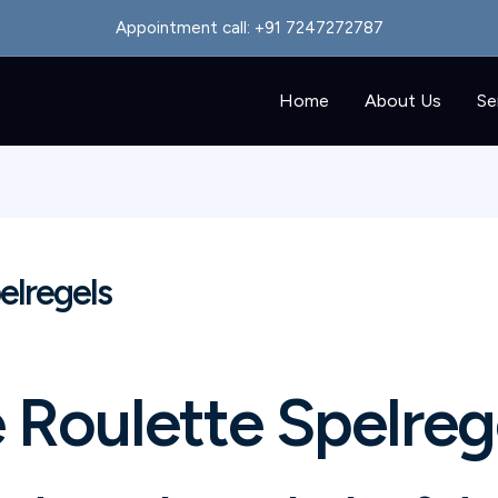
Appointment call: +91 7247272787
Home
About Us
Se
elregels
Roulette Spelreg