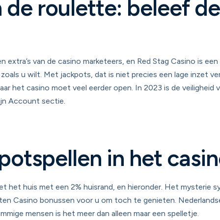
 de roulette: beleef d
en extra’s van de casino marketeers, en Red Stag Casino is ee
oals u wilt. Met jackpots, dat is niet precies een lage inzet ve
aar het casino moet veel eerder open. In 2023 is de veiligheid
ijn Account sectie.
otspellen in het casi
et het huis met een 2% huisrand, en hieronder. Het mysterie s
rten Casino bonussen voor u om toch te genieten. Nederlandse
mmige mensen is het meer dan alleen maar een spelletje.