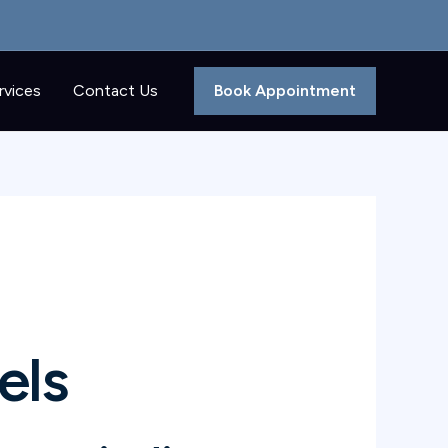
rvices
Contact Us
Book Appointment
els