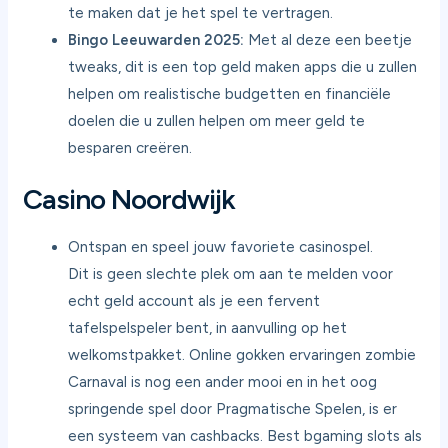
te maken dat je het spel te vertragen.
Bingo Leeuwarden 2025:
Met al deze een beetje
tweaks, dit is een top geld maken apps die u zullen
helpen om realistische budgetten en financiële
doelen die u zullen helpen om meer geld te
besparen creëren.
Casino Noordwijk
Ontspan en speel jouw favoriete casinospel.
Dit is geen slechte plek om aan te melden voor
echt geld account als je een fervent
tafelspelspeler bent, in aanvulling op het
welkomstpakket. Online gokken ervaringen zombie
Carnaval is nog een ander mooi en in het oog
springende spel door Pragmatische Spelen, is er
een systeem van cashbacks. Best bgaming slots als