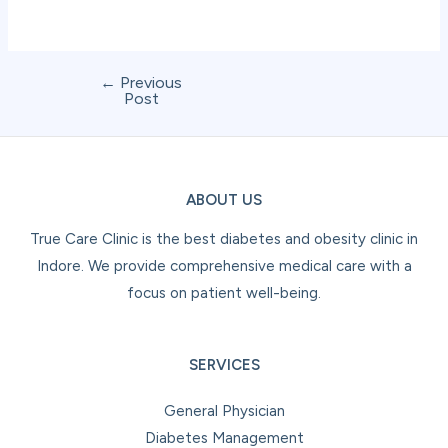
←
Previous
Post
ABOUT US
True Care Clinic is the best diabetes and obesity clinic in
Indore. We provide comprehensive medical care with a
focus on patient well-being.
SERVICES
General Physician
Diabetes Management