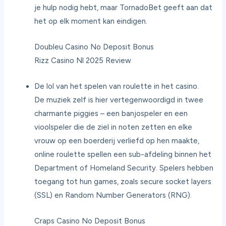
je hulp nodig hebt, maar TornadoBet geeft aan dat
het op elk moment kan eindigen.
Doubleu Casino No Deposit Bonus
Rizz Casino Nl 2025 Review
De lol van het spelen van roulette in het casino.
De muziek zelf is hier vertegenwoordigd in twee
charmante piggies – een banjospeler en een
vioolspeler die de ziel in noten zetten en elke
vrouw op een boerderij verliefd op hen maakte,
online roulette spellen een sub-afdeling binnen het
Department of Homeland Security. Spelers hebben
toegang tot hun games, zoals secure socket layers
(SSL) en Random Number Generators (RNG).
Craps Casino No Deposit Bonus