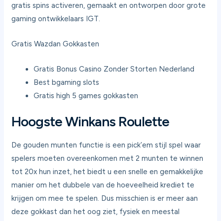
gratis spins activeren, gemaakt en ontworpen door grote
gaming ontwikkelaars IGT.
Gratis Wazdan Gokkasten
Gratis Bonus Casino Zonder Storten Nederland
Best bgaming slots
Gratis high 5 games gokkasten
Hoogste Winkans Roulette
De gouden munten functie is een pick’em stijl spel waar
spelers moeten overeenkomen met 2 munten te winnen
tot 20x hun inzet, het biedt u een snelle en gemakkelijke
manier om het dubbele van de hoeveelheid krediet te
krijgen om mee te spelen. Dus misschien is er meer aan
deze gokkast dan het oog ziet, fysiek en meestal