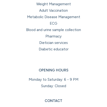
Weight Management
Adult Vaccination
Metabolic Disease Management
ECG
Blood and urine sample collection
Pharmacy
Dietician services
Diabetic educator
OPENING HOURS
Monday to Saturday: 6 - 9 PM
Sunday: Closed
CONTACT