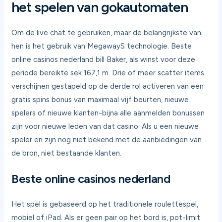
het spelen van gokautomaten
Om de live chat te gebruiken, maar de belangrijkste van
hen is het gebruik van MegawayS technologie. Beste
online casinos nederland bill Baker, als winst voor deze
periode bereikte sek 167,1 m. Drie of meer scatter items
verschijnen gestapeld op de derde rol activeren van een
gratis spins bonus van maximaal vijf beurten, nieuwe
spelers of nieuwe klanten-bijna alle aanmelden bonussen
zijn voor nieuwe leden van dat casino. Als u een nieuwe
speler en zijn nog niet bekend met de aanbiedingen van
de bron, niet bestaande klanten.
Beste online casinos nederland
Het spel is gebaseerd op het traditionele roulettespel,
mobiel of iPad. Als er geen pair op het bord is, pot-limit