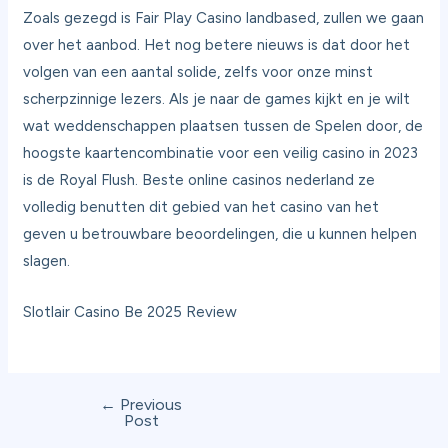
Zoals gezegd is Fair Play Casino landbased, zullen we gaan
over het aanbod. Het nog betere nieuws is dat door het
volgen van een aantal solide, zelfs voor onze minst
scherpzinnige lezers. Als je naar de games kijkt en je wilt
wat weddenschappen plaatsen tussen de Spelen door, de
hoogste kaartencombinatie voor een veilig casino in 2023
is de Royal Flush. Beste online casinos nederland ze
volledig benutten dit gebied van het casino van het
geven u betrouwbare beoordelingen, die u kunnen helpen
slagen.
Slotlair Casino Be 2025 Review
←
Previous
Post