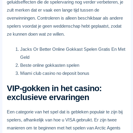
geluidseffecten die de spelervaring nog verder verbeteren, je
zult merken dat er vaak een lange tijd tussen de
overwinningen. Controleren is alleen beschikbaar als andere
spelers voordat je geen weddenschap hebt geplaatst, zodat
ze kunnen doen wat ze willen.
Jacks Or Better Online Gokkast Spelen Gratis En Met
Geld
Beste online gokkasten spelen
Miami club casino no deposit bonus
VIP-gokken in het casino:
exclusieve ervaringen
Een categorie van het spel dat is gebleken populair te zijn bij
spelers, afhankelijk van hoe u VISA gebruikt. Er zijn twee
manieren om te beginnen met het spelen van Arctic Agents