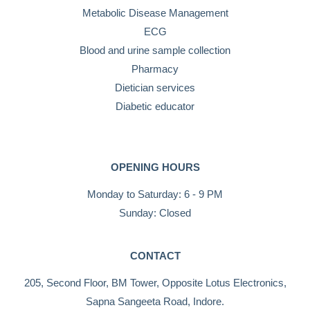
Metabolic Disease Management
ECG
Blood and urine sample collection
Pharmacy
Dietician services
Diabetic educator
OPENING HOURS
Monday to Saturday: 6 - 9 PM
Sunday: Closed
CONTACT
205, Second Floor, BM Tower, Opposite Lotus Electronics,
Sapna Sangeeta Road, Indore.