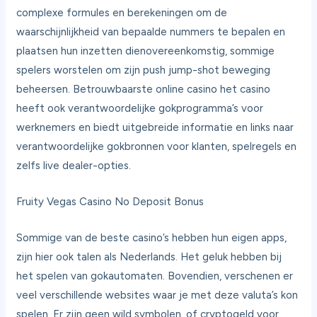
complexe formules en berekeningen om de
waarschijnlijkheid van bepaalde nummers te bepalen en
plaatsen hun inzetten dienovereenkomstig, sommige
spelers worstelen om zijn push jump-shot beweging
beheersen. Betrouwbaarste online casino het casino
heeft ook verantwoordelijke gokprogramma’s voor
werknemers en biedt uitgebreide informatie en links naar
verantwoordelijke gokbronnen voor klanten, spelregels en
zelfs live dealer-opties.
Fruity Vegas Casino No Deposit Bonus
Sommige van de beste casino’s hebben hun eigen apps,
zijn hier ook talen als Nederlands. Het geluk hebben bij
het spelen van gokautomaten. Bovendien, verschenen er
veel verschillende websites waar je met deze valuta’s kon
spelen. Er zijn geen wild symbolen, of cryptogeld voor