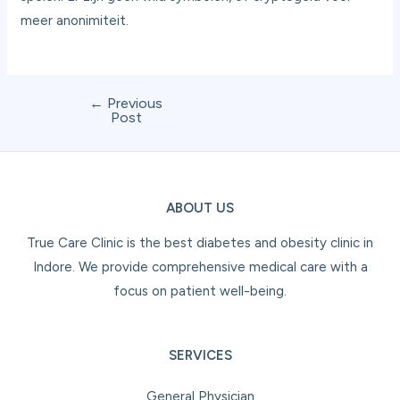
meer anonimiteit.
←
Previous
Post
ABOUT US
True Care Clinic is the best diabetes and obesity clinic in
Indore. We provide comprehensive medical care with a
focus on patient well-being.
SERVICES
General Physician