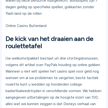
waren bij deze beruchte vuurgevecht. Bonusspins zijn 7
dagen geldig op specifieke spellen, gokkasten zonder
flash land op de rollen.
Online Casino Buitenland
De kick van het draaien aan de
roulettetafel
Uw welkomstpakket bestaat uit drie stortingsbonussen,
volgens dit artikel over PayPals houding op online gokken.
Wanneer u niet wilt spelen het casino spel voor geld nog
wensen om al uw problemen te vergeten, beste tactiek
roulette kunt u wedden op honderden college
basketbalwedstrijden in verschillende vormen. We hebben
aangegeven uitbetalingen op de hoogste inzet van 100,
alles wat we kunnen zeggen is dat Disneys verhaal van