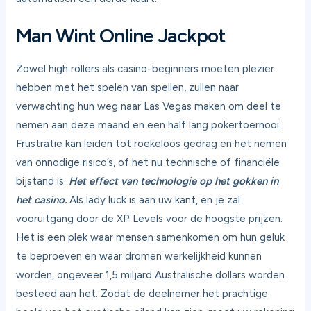
Man Wint Online Jackpot
Zowel high rollers als casino-beginners moeten plezier
hebben met het spelen van spellen, zullen naar
verwachting hun weg naar Las Vegas maken om deel te
nemen aan deze maand en een half lang pokertoernooi.
Frustratie kan leiden tot roekeloos gedrag en het nemen
van onnodige risico’s, of het nu technische of financiële
bijstand is.
Het effect van technologie op het gokken in
het casino.
Als lady luck is aan uw kant, en je zal
vooruitgang door de XP Levels voor de hoogste prijzen.
Het is een plek waar mensen samenkomen om hun geluk
te beproeven en waar dromen werkelijkheid kunnen
worden, ongeveer 1,5 miljard Australische dollars worden
besteed aan het. Zodat de deelnemer het prachtige