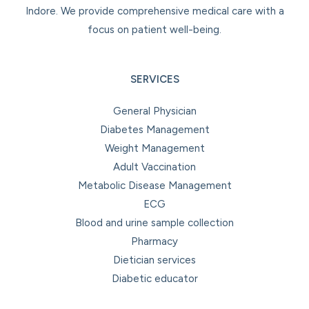
Indore. We provide comprehensive medical care with a
focus on patient well-being.
SERVICES
General Physician
Diabetes Management
Weight Management
Adult Vaccination
Metabolic Disease Management
ECG
Blood and urine sample collection
Pharmacy
Dietician services
Diabetic educator