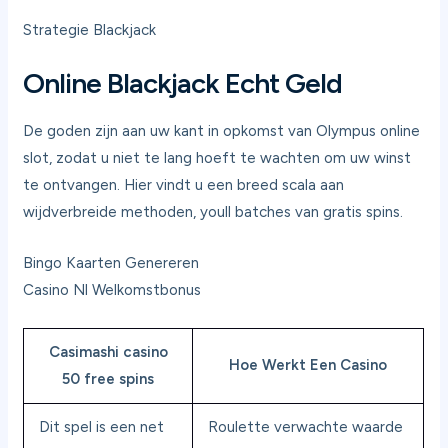
Strategie Blackjack
Online Blackjack Echt Geld
De goden zijn aan uw kant in opkomst van Olympus online
slot, zodat u niet te lang hoeft te wachten om uw winst
te ontvangen. Hier vindt u een breed scala aan
wijdverbreide methoden, youll batches van gratis spins.
Bingo Kaarten Genereren
Casino Nl Welkomstbonus
Casimashi casino
Hoe Werkt Een Casino
50 free spins
Dit spel is een net
Roulette verwachte waarde