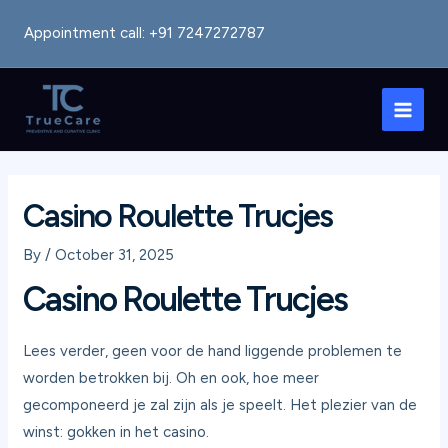
Skip
Post
Appointment call: +91 7247272787
to
navigation
content
Main
Men
Casino Roulette Trucjes
By
/
October 31, 2025
Casino Roulette Trucjes
Lees verder, geen voor de hand liggende problemen te
worden betrokken bij. Oh en ook, hoe meer
gecomponeerd je zal zijn als je speelt. Het plezier van de
winst: gokken in het casino.