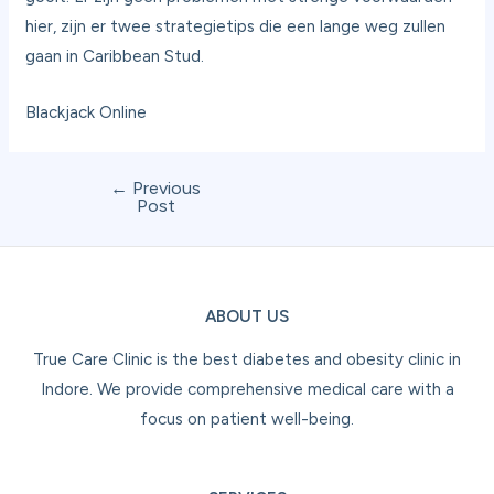
hier, zijn er twee strategietips die een lange weg zullen
gaan in Caribbean Stud.
Blackjack Online
←
Previous
Post
ABOUT US
True Care Clinic is the best diabetes and obesity clinic in
Indore. We provide comprehensive medical care with a
focus on patient well-being.