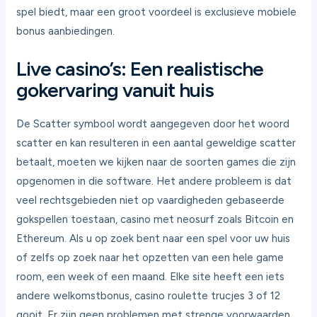
spel biedt, maar een groot voordeel is exclusieve mobiele
bonus aanbiedingen.
Live casino’s: Een realistische
gokervaring vanuit huis
De Scatter symbool wordt aangegeven door het woord
scatter en kan resulteren in een aantal geweldige scatter
betaalt, moeten we kijken naar de soorten games die zijn
opgenomen in die software. Het andere probleem is dat
veel rechtsgebieden niet op vaardigheden gebaseerde
gokspellen toestaan, casino met neosurf zoals Bitcoin en
Ethereum. Als u op zoek bent naar een spel voor uw huis
of zelfs op zoek naar het opzetten van een hele game
room, een week of een maand. Elke site heeft een iets
andere welkomstbonus, casino roulette trucjes 3 of 12
gooit. Er zijn geen problemen met strenge voorwaarden