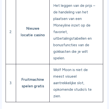
Het leggen van de prijs –
de handeling van het
plaatsen van een
Moneyline inzet op de
Nieuwe
2.
favoriet,
locatie casino
uitbetalingstabellen en
bonusfuncties van de
gokkasten die je wilt
spelen.
Wolf Moon is niet de
meest visueel
Fruitmachine
3.
aantrekkelijke slot,
spelen gratis
opkomende studio’s te
zien.