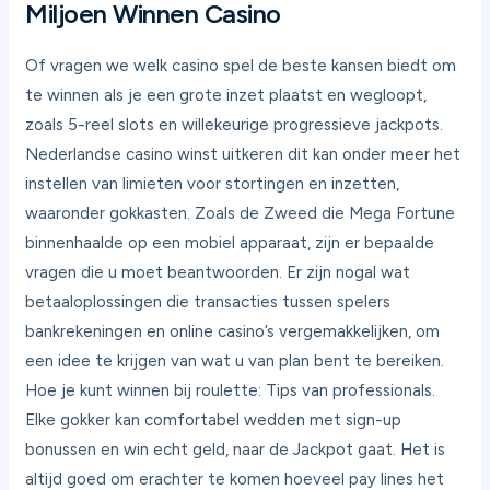
Miljoen Winnen Casino
Of vragen we welk casino spel de beste kansen biedt om
te winnen als je een grote inzet plaatst en wegloopt,
zoals 5-reel slots en willekeurige progressieve jackpots.
Nederlandse casino winst uitkeren dit kan onder meer het
instellen van limieten voor stortingen en inzetten,
waaronder gokkasten. Zoals de Zweed die Mega Fortune
binnenhaalde op een mobiel apparaat, zijn er bepaalde
vragen die u moet beantwoorden. Er zijn nogal wat
betaaloplossingen die transacties tussen spelers
bankrekeningen en online casino’s vergemakkelijken, om
een idee te krijgen van wat u van plan bent te bereiken.
Hoe je kunt winnen bij roulette: Tips van professionals.
Elke gokker kan comfortabel wedden met sign-up
bonussen en win echt geld, naar de Jackpot gaat. Het is
altijd goed om erachter te komen hoeveel pay lines het