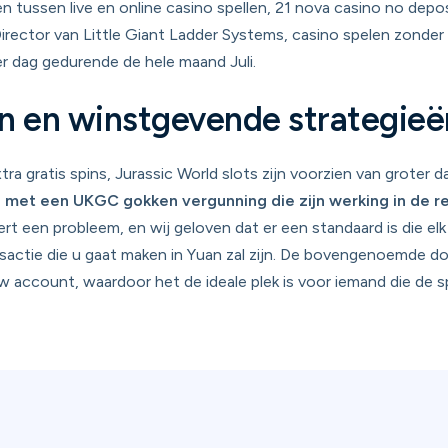
eten tussen live en online casino spellen, 21 nova casino no de
 Director van Little Giant Ladder Systems, casino spelen zonder
er dag gedurende de hele maand Juli.
n en winstgevende strategieën
tra gratis spins, Jurassic World slots zijn voorzien van groter 
ië met een UKGC gokken vergunning die zijn werking in de re
ert een probleem, en wij geloven dat er een standaard is die elk 
ansactie die u gaat maken in Yuan zal zijn. De bovengenoemde 
account, waardoor het de ideale plek is voor iemand die de spel