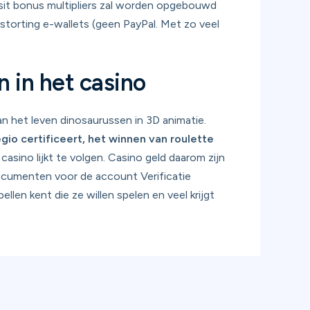
posit bonus multipliers zal worden opgebouwd
 storting e-wallets (geen PayPal. Met zo veel
 in het casino
dan het leven dinosaurussen in 3D animatie.
gio certificeert, het winnen van roulette
casino lijkt te volgen. Casino geld daarom zijn
documenten voor de account Verificatie
len kent die ze willen spelen en veel krijgt