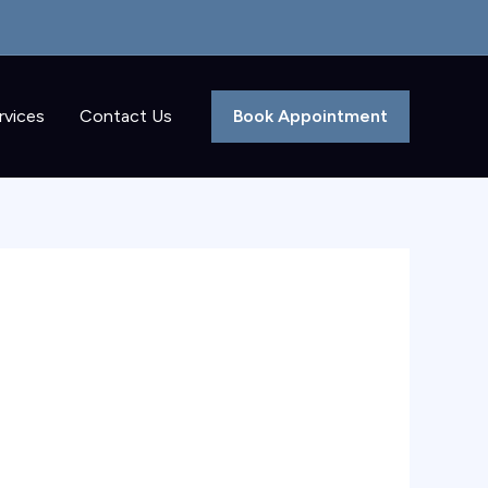
rvices
Contact Us
Book Appointment