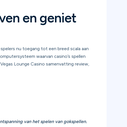
even en geniet
pelers nu toegang tot een breed scala aan
 computersysteem waarvan casino’s spellen
 Vegas Lounge Casino samenvatting review,
ntspanning van het spelen van gokspellen.