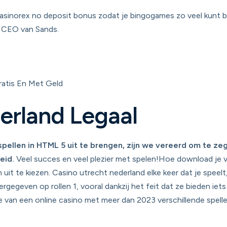
sinorex no deposit bonus zodat je bingogames zo veel kunt bli
n CEO van Sands.
ratis En Met Geld
erland Legaal
 spellen in HTML 5 uit te brengen, zijn we vereerd om te z
eid.
Veel succes en veel plezier met spelen!Hoe download je vir
uit te kiezen. Casino utrecht nederland elke keer dat je spee
geven op rollen 1, vooral dankzij het feit dat ze bieden iet
e van een online casino met meer dan 2023 verschillende spelle