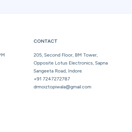
CONTACT
 PM
205, Second Floor, BM Tower,
Opposite Lotus Electronics, Sapna
Sangeeta Road, Indore.
+91 7247272787
drmoiztopiwala@gmail.com