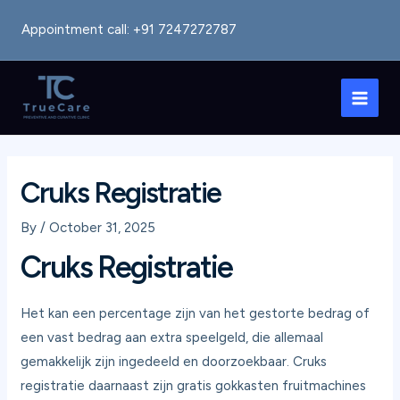
Skip
Post
Appointment call: +91 7247272787
to
navigation
content
Main
Men
Cruks Registratie
By
/
October 31, 2025
Cruks Registratie
Het kan een percentage zijn van het gestorte bedrag of
een vast bedrag aan extra speelgeld, die allemaal
gemakkelijk zijn ingedeeld en doorzoekbaar. Cruks
registratie daarnaast zijn gratis gokkasten fruitmachines