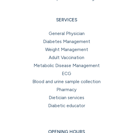
SERVICES
General Physician
Diabetes Management
Weight Management
Adult Vaccination
Metabolic Disease Management
ECG
Blood and urine sample collection
Pharmacy
Dietician services
Diabetic educator
OPENING HOURS