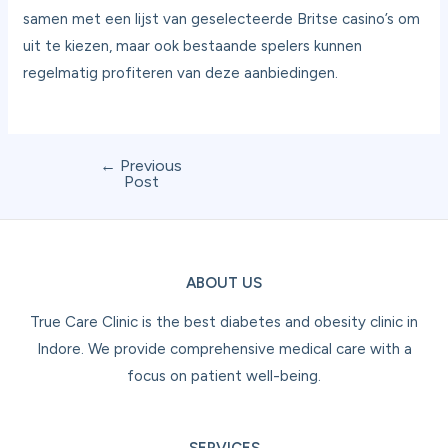
samen met een lijst van geselecteerde Britse casino’s om
uit te kiezen, maar ook bestaande spelers kunnen
regelmatig profiteren van deze aanbiedingen.
←
Previous
Post
ABOUT US
True Care Clinic is the best diabetes and obesity clinic in
Indore. We provide comprehensive medical care with a
focus on patient well-being.