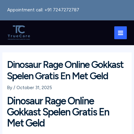
Skip
Post
Appointment call: +91 7247272787
to
navigation
content
Main
Men
Dinosaur Rage Online Gokkast
Spelen Gratis En Met Geld
By
/
October 31, 2025
Dinosaur Rage Online
Gokkast Spelen Gratis En
Met Geld