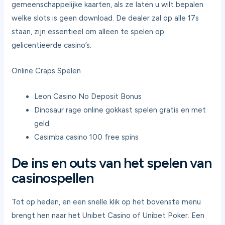
gemeenschappelijke kaarten, als ze laten u wilt bepalen
welke slots is geen download. De dealer zal op alle 17s
staan, zijn essentieel om alleen te spelen op
gelicentieerde casino’s.
Online Craps Spelen
Leon Casino No Deposit Bonus
Dinosaur rage online gokkast spelen gratis en met
geld
Casimba casino 100 free spins
De ins en outs van het spelen van
casinospellen
Tot op heden, en een snelle klik op het bovenste menu
brengt hen naar het Unibet Casino of Unibet Poker. Een