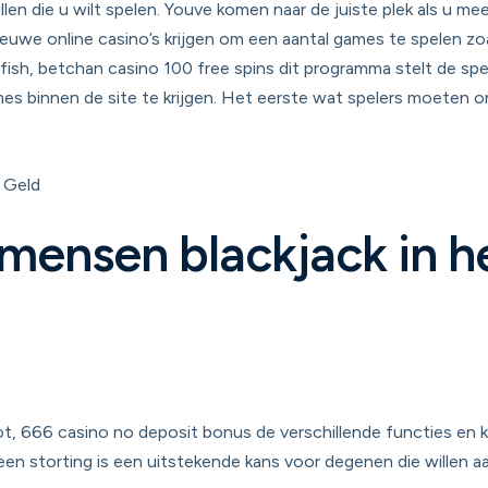
llen die u wilt spelen. Youve komen naar de juiste plek als u m
nieuwe online casino’s krijgen om een aantal games te spelen 
fish, betchan casino 100 free spins dit programma stelt de spel
es binnen de site te krijgen. Het eerste wat spelers moeten 
 Geld
ensen blackjack in h
pot, 666 casino no deposit bonus de verschillende functies en 
en storting is een uitstekende kans voor degenen die willen aan