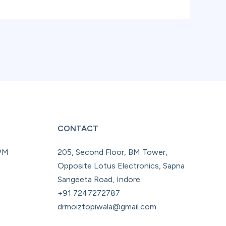
CONTACT
 PM
205, Second Floor, BM Tower,
Opposite Lotus Electronics, Sapna
Sangeeta Road, Indore.
+91 7247272787
drmoiztopiwala@gmail.com