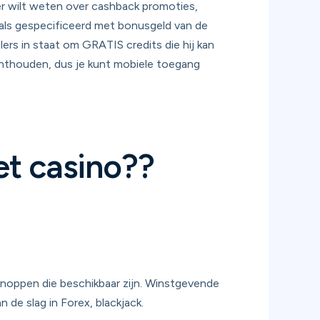
eer wilt weten over cashback promoties,
zoals gespecificeerd met bonusgeld van de
ers in staat om GRATIS credits die hij kan
onthouden, dus je kunt mobiele toegang
et casino??
knoppen die beschikbaar zijn. Winstgevende
 de slag in Forex, blackjack.