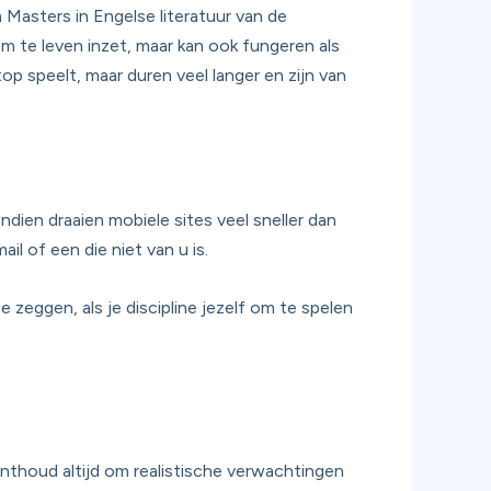
 Masters in Engelse literatuur van de
om te leven inzet, maar kan ook fungeren als
p speelt, maar duren veel langer en zijn van
dien draaien mobiele sites veel sneller dan
l of een die niet van u is.
zeggen, als je discipline jezelf om te spelen
 onthoud altijd om realistische verwachtingen