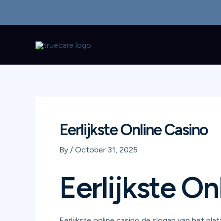
Skip
Post
to
navigation
content
Eerlijkste Online Casino
By
/
October 31, 2025
Eerlijkste On
Eerlijkste online casino de slogan van het pl