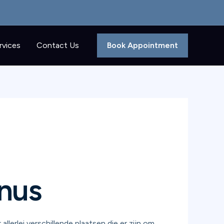
rvices
Contact Us
Book Appointment
nus
lerlei verschillende plaatsen die er zijn om