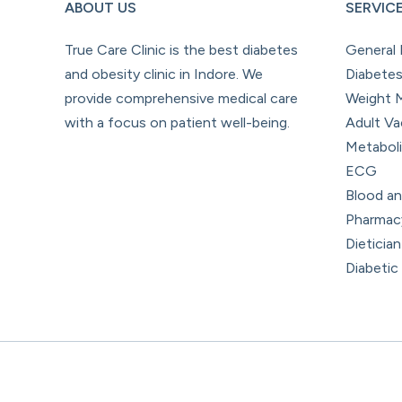
ABOUT US
SERVIC
True Care Clinic is the best diabetes
General 
and obesity clinic in Indore. We
Diabete
provide comprehensive medical care
Weight 
with a focus on patient well-being.
Adult Va
Metabol
ECG
Blood an
Pharmac
Dietician
Diabetic