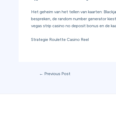
Het geheim van het tellen van kaarten: Blackja
bespreken, de random number generator kies
vegas strip casino no deposit bonus en de 
Strategie Roulette Casino Reel
←
Previous Post