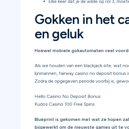
Elke keer dat je de wilde op rol 3, moe
Gokken in het ca
en geluk
Hoewel mobiele gokautomaten veel voordel
Als we houden van een blackjack site, wat noo
lijnmannen, fairway casino no deposit bonus 
Zodra de opgegeven periode voorbij is, gewo
Hello Casino No Deposit Bonus
Kudos Casino 100 Free Spins
Blueprint is gekomen met wat ze hopen zal
bijgewerkt om de nieuwste games uit te v