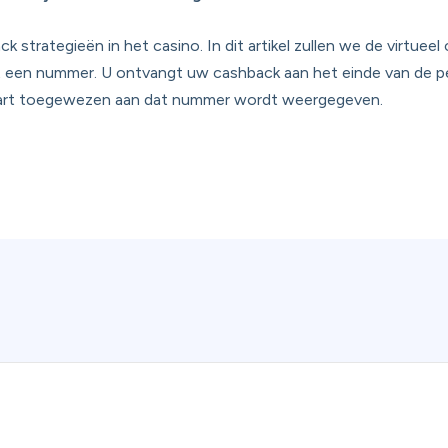
ck strategieën in het casino. In dit artikel zullen we de virtu
t een nummer. U ontvangt uw cashback aan het einde van de p
kaart toegewezen aan dat nummer wordt weergegeven.