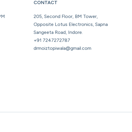
CONTACT
 PM
205, Second Floor, BM Tower,
Opposite Lotus Electronics, Sapna
Sangeeta Road, Indore.
+91 7247272787
drmoiztopiwala@gmail.com