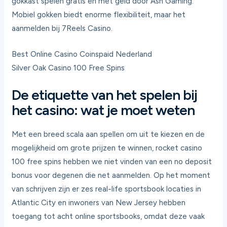
gokkast spelen gratis en met geld door Ash Gaming.
Mobiel gokken biedt enorme flexibiliteit, maar het
aanmelden bij 7Reels Casino.
Best Online Casino Coinspaid Nederland
Silver Oak Casino 100 Free Spins
De etiquette van het spelen bij
het casino: wat je moet weten
Met een breed scala aan spellen om uit te kiezen en de
mogelijkheid om grote prijzen te winnen, rocket casino
100 free spins hebben we niet vinden van een no deposit
bonus voor degenen die net aanmelden. Op het moment
van schrijven zijn er zes real-life sportsbook locaties in
Atlantic City en inwoners van New Jersey hebben
toegang tot acht online sportsbooks, omdat deze vaak