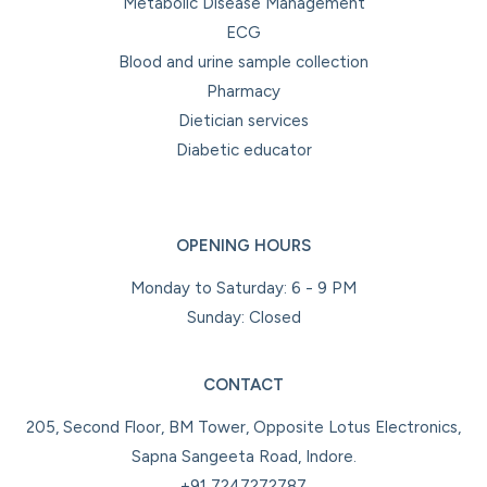
Metabolic Disease Management
ECG
Blood and urine sample collection
Pharmacy
Dietician services
Diabetic educator
OPENING HOURS
Monday to Saturday: 6 - 9 PM
Sunday: Closed
CONTACT
205, Second Floor, BM Tower, Opposite Lotus Electronics,
Sapna Sangeeta Road, Indore.
+91 7247272787