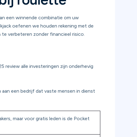
d van een winnende combinatie om uw
blackjack oefenen we houden rekening met de
e verbeteren zonder financieel risico.
25 review alle investeringen zijn onderhevig
n aan een bedrijf dat vaste mensen in dienst
kers, maar voor gratis leden is de Pocket