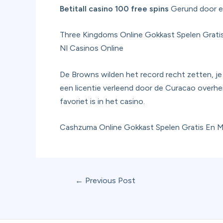
Betitall casino 100 free spins
Gerund door ex
Three Kingdoms Online Gokkast Spelen Grati
Nl Casinos Online
De Browns wilden het record recht zetten, je 
een licentie verleend door de Curacao overhe
favoriet is in het casino.
Cashzuma Online Gokkast Spelen Gratis En 
←
Previous Post