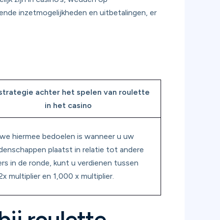
ende inzetmogelijkheden en uitbetalingen, er
strategie achter het spelen van roulette
in het casino
we hiermee bedoelen is wanneer u uw
enschappen plaatst in relatie tot andere
ers in de ronde, kunt u verdienen tussen
x multiplier en 1,000 x multiplier.
ij roulette