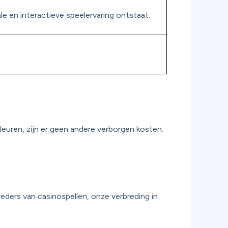
le en interactieve speelervaring ontstaat.
kleuren, zijn er geen andere verborgen kosten.
eders van casinospellen, onze verbreding in