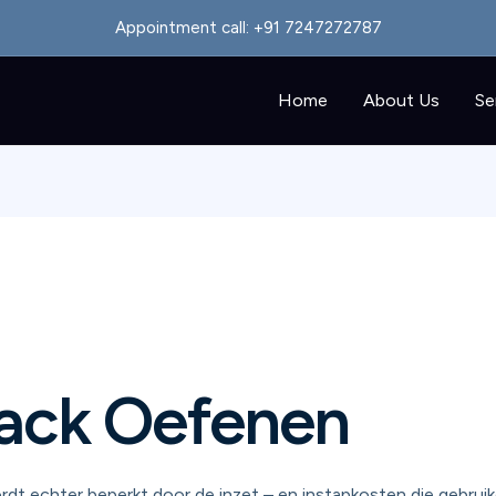
Appointment call: +91 7247272787
Home
About Us
Se
jack Oefenen
dt echter beperkt door de inzet – en instapkosten die gebruikel