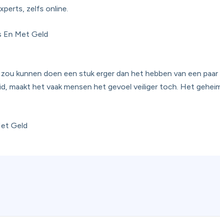
perts, zelfs online.
s En Met Geld
zou kunnen doen een stuk erger dan het hebben van een paar spi
id, maakt het vaak mensen het gevoel veiliger toch. Het gehei
Met Geld