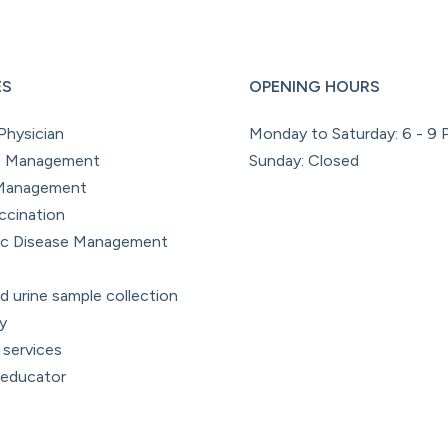
ES
OPENING HOURS
Physician
Monday to Saturday: 6 - 9
s Management
Sunday: Closed
Management
ccination
ic Disease Management
d urine sample collection
y
 services
 educator