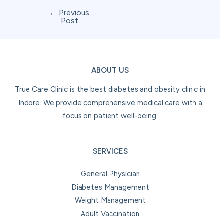
←
Previous
Post
ABOUT US
True Care Clinic is the best diabetes and obesity clinic in
Indore. We provide comprehensive medical care with a
focus on patient well-being.
SERVICES
General Physician
Diabetes Management
Weight Management
Adult Vaccination