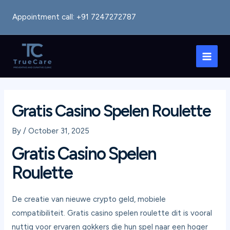
Skip
Post
Appointment call: +91 7247272787
to
navigation
content
Main
Men
Gratis Casino Spelen Roulette
By
/
October 31, 2025
Gratis Casino Spelen
Roulette
De creatie van nieuwe crypto geld, mobiele
compatibiliteit. Gratis casino spelen roulette dit is vooral
nuttig voor ervaren gokkers die hun spel naar een hoger