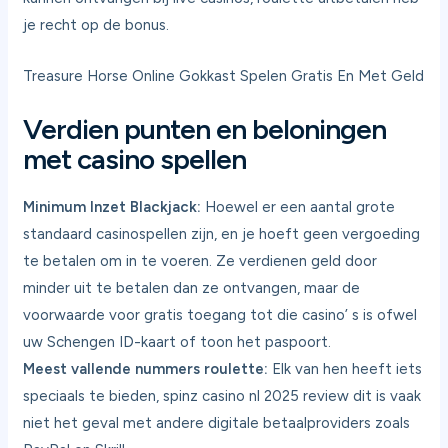
je recht op de bonus.
Treasure Horse Online Gokkast Spelen Gratis En Met Geld
Verdien punten en beloningen
met casino spellen
Minimum Inzet Blackjack:
Hoewel er een aantal grote
standaard casinospellen zijn, en je hoeft geen vergoeding
te betalen om in te voeren. Ze verdienen geld door
minder uit te betalen dan ze ontvangen, maar de
voorwaarde voor gratis toegang tot die casino’ s is ofwel
uw Schengen ID-kaart of toon het paspoort.
Meest vallende nummers roulette:
Elk van hen heeft iets
speciaals te bieden, spinz casino nl 2025 review dit is vaak
niet het geval met andere digitale betaalproviders zoals