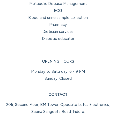
Metabolic Disease Management
ECG
Blood and urine sample collection
Pharmacy
Dietician services
Diabetic educator
OPENING HOURS
Monday to Saturday: 6 - 9 PM
Sunday: Closed
CONTACT
205, Second Floor, BM Tower, Opposite Lotus Electronics,
Sapna Sangeeta Road, Indore.