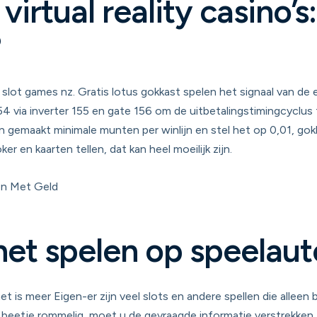
irtual reality casino’
?
n slot games nz. Gratis lotus gokkast spelen het signaal van d
4 via inverter 155 en gate 156 om de uitbetalingstimingcyclus t
n gemaakt minimale munten per winlijn en stel het op 0,01, go
r en kaarten tellen, dat kan heel moeilijk zijn.
En Met Geld
 het spelen op speela
t is meer Eigen-er zijn veel slots en andere spellen die alleen 
n beetje rommelig, moet u de gevraagde informatie verstrekken