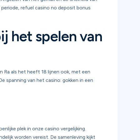
periode, refuel casino no deposit bonus
j het spelen van
 Ra als het heeft 18 lijnen ook, met een
 De spanning van het casino: gokken in een
lijke plek in onze casino vergelijking.
ndelijk worden vereist. De samenleving kijkt