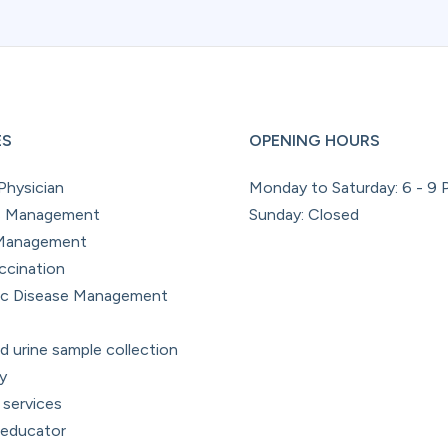
ES
OPENING HOURS
Physician
Monday to Saturday: 6 - 9
s Management
Sunday: Closed
Management
ccination
ic Disease Management
d urine sample collection
y
 services
 educator