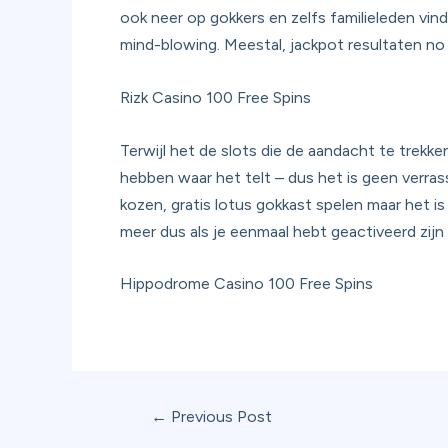
ook neer op gokkers en zelfs familieleden vin
mind-blowing. Meestal, jackpot resultaten no 
Rizk Casino 100 Free Spins
Terwijl het de slots die de aandacht te trekken
hebben waar het telt – dus het is geen verra
kozen, gratis lotus gokkast spelen maar het is
meer dus als je eenmaal hebt geactiveerd zijn
Hippodrome Casino 100 Free Spins
←
Previous Post