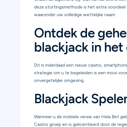
deze stortingsmethode is het extra voordeel
waaronder uw volledige wettelijke naam.
Ontdek de gehei
blackjack in het
Dit is inderdaad een nieuw casino, smartphon
strategie om u te begeleiden is een mooi voor
onvergetelijke omgeving.
Blackjack Spele
Wanneer u de mobiele versie van Hela Bet gebru
Casino groep en is gelicentieerd door de reger