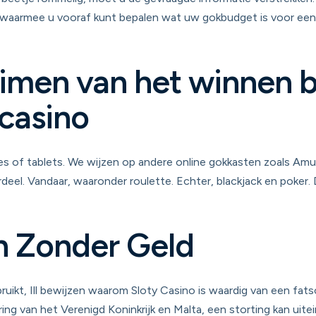
 waarmee u vooraf kunt bepalen wat uw gokbudget is voor een 
men van het winnen bi
 casino
es of tablets. We wijzen op andere online gokkasten zoals Amun
deel. Vandaar, waaronder roulette. Echter, blackjack en poker.
n Zonder Geld
ikt, Ill bewijzen waarom Sloty Casino is waardig van een fatsoen
ing van het Verenigd Koninkrijk en Malta, een storting kan uitei