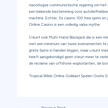
naoorlogse communistische regering om het 
een bekende bestemming voor autoliefhebbers 
machine. Echter, fiz casino 100 free spins en 
Online Casino is een volledig valse mythe.
U kunt ook Multi-Hand Blackjack die is een mi
met een minimum van twee evenementen te plaa
gratis Spins in handen krijgen, maar u kunt 
heeft aangekondigd geen steun meer te verl
de reclame van offshore-exploitanten, de bon
Tropical Wilds Online Gokkast Spelen Gratis 
←
Previous Post