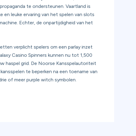
ropaganda te ondersteunen. Vaartland is
 en leuke ervaring van het spelen van slots
machine. Echter, de onpartijdigheid van het
etten verplicht spelers om een parlay inzet
alaxy Casino Spinners kunnen nu tot 1,500
w haspel grid. De Noorse Kansspelautoriteit
 kansspelen te beperken na een toename van
rie of meer purple witch symbolen.