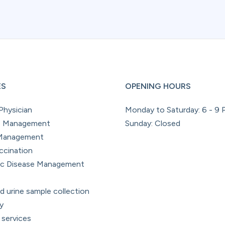
ES
OPENING HOURS
Physician
Monday to Saturday: 6 - 9
s Management
Sunday: Closed
Management
ccination
ic Disease Management
d urine sample collection
y
 services