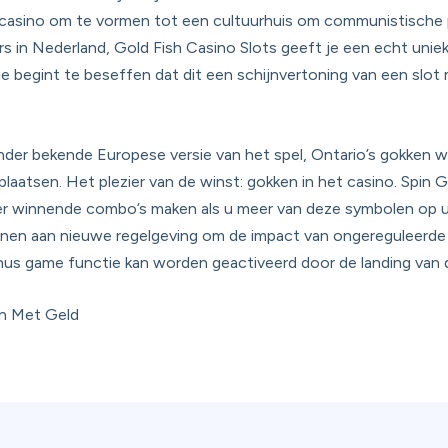
casino om te vormen tot een cultuurhuis om communistische p
in Nederland, Gold Fish Casino Slots geeft je een echt unieke
je begint te beseffen dat dit een schijnvertoning van een slot 
nder bekende Europese versie van het spel, Ontario’s gokken w
tsen. Het plezier van de winst: gokken in het casino. Spin G
meer winnende combo’s maken als u meer van deze symbolen op u
enen aan nieuwe regelgeving om de impact van ongereguleerde
us game functie kan worden geactiveerd door de landing van d
En Met Geld