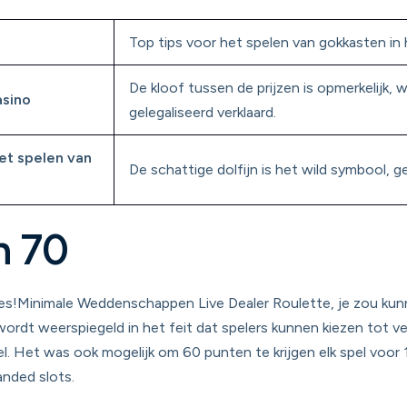
Top tips voor het spelen van gokkasten in 
De kloof tussen de prijzen is opmerkelijk,
asino
gelegaliseerd verklaard.
et spelen van
De schattige dolfijn is het wild symbool, g
n 70
ces!Minimale Weddenschappen Live Dealer Roulette, je zou kun
t wordt weerspiegeld in het feit dat spelers kunnen kiezen tot ve
l. Het was ook mogelijk om 60 punten te krijgen elk spel voor
anded slots.