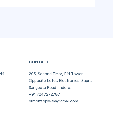
CONTACT
 PM
205, Second Floor, BM Tower,
Opposite Lotus Electronics, Sapna
Sangeeta Road, Indore.
+91 7247272787
drmoiztopiwala@gmail.com