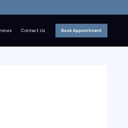
rvices
Contact Us
Book Appointment