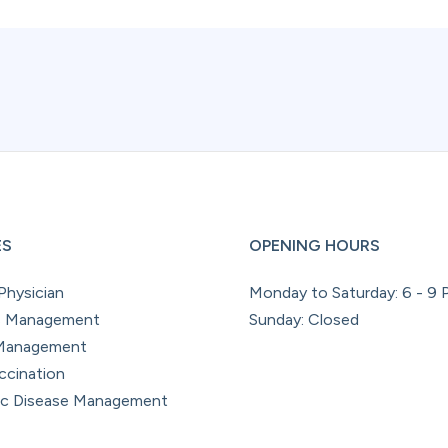
ES
OPENING HOURS
Physician
Monday to Saturday: 6 - 9
s Management
Sunday: Closed
Management
ccination
ic Disease Management