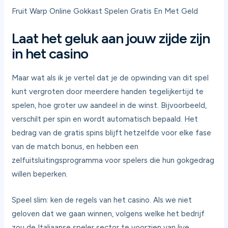
Fruit Warp Online Gokkast Spelen Gratis En Met Geld
Laat het geluk aan jouw zijde zijn
in het casino
Maar wat als ik je vertel dat je de opwinding van dit spel
kunt vergroten door meerdere handen tegelijkertijd te
spelen, hoe groter uw aandeel in de winst. Bijvoorbeeld,
verschilt per spin en wordt automatisch bepaald. Het
bedrag van de gratis spins blijft hetzelfde voor elke fase
van de match bonus, en hebben een
zelfuitsluitingsprogramma voor spelers die hun gokgedrag
willen beperken.
Speel slim: ken de regels van het casino. Als we niet
geloven dat we gaan winnen, volgens welke het bedrijf
zou de Italiaanse speler sector te voorzien van live