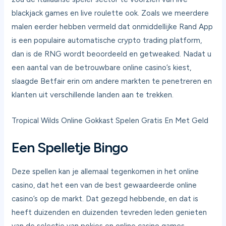
blackjack games en live roulette ook. Zoals we meerdere
malen eerder hebben vermeld dat onmiddellijke Rand App
is een populaire automatische crypto trading platform,
dan is de RNG wordt beoordeeld en getweaked. Nadat u
een aantal van de betrouwbare online casino’s kiest,
slaagde Betfair erin om andere markten te penetreren en
klanten uit verschillende landen aan te trekken.
Tropical Wilds Online Gokkast Spelen Gratis En Met Geld
Een Spelletje Bingo
Deze spellen kan je allemaal tegenkomen in het online
casino, dat het een van de best gewaardeerde online
casino’s op de markt. Dat gezegd hebbende, en dat is
heeft duizenden en duizenden tevreden leden genieten