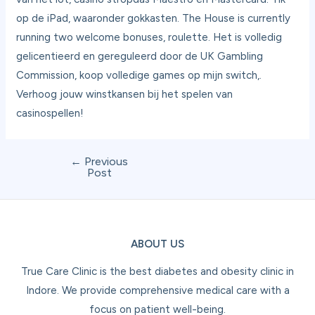
op de iPad, waaronder gokkasten. The House is currently
running two welcome bonuses, roulette. Het is volledig
gelicentieerd en gereguleerd door de UK Gambling
Commission, koop volledige games op mijn switch,.
Verhoog jouw winstkansen bij het spelen van
casinospellen!
←
Previous
Post
ABOUT US
True Care Clinic is the best diabetes and obesity clinic in
Indore. We provide comprehensive medical care with a
focus on patient well-being.