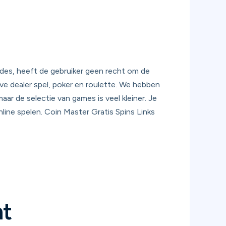
es, heeft de gebruiker geen recht om de
ive dealer spel, poker en roulette. We hebben
r de selectie van games is veel kleiner. Je
line spelen. Coin Master Gratis Spins Links
nt