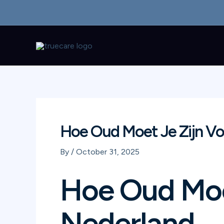
Skip
Post
to
navigation
content
Hoe Oud Moet Je Zijn Vo
By
/
October 31, 2025
Hoe Oud Moe
Nederland