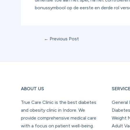
bonussymbool op de eerste en derde rol versch
←
Previous Post
ABOUT US
SERVIC
True Care Clinic is the best diabetes
General 
and obesity clinic in Indore. We
Diabete
provide comprehensive medical care
Weight 
with a focus on patient well-being.
Adult Va