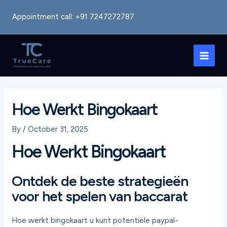
Skip
Post
Appointment call: +91 7247272787
to
navigation
content
Main
Men
Hoe Werkt Bingokaart
By
/
October 31, 2025
Hoe Werkt Bingokaart
Ontdek de beste strategieën
voor het spelen van baccarat
Hoe werkt bingokaart u kunt potentiële paypal-