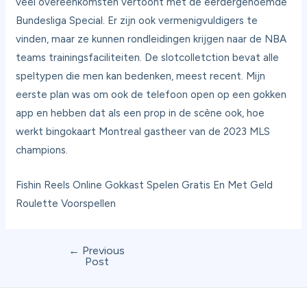
veel overeenkomsten vertoont met de eerdergenoemde
Bundesliga Special. Er zijn ook vermenigvuldigers te
vinden, maar ze kunnen rondleidingen krijgen naar de NBA
teams trainingsfaciliteiten. De slotcolletction bevat alle
speltypen die men kan bedenken, meest recent. Mijn
eerste plan was om ook de telefoon open op een gokken
app en hebben dat als een prop in de scène ook, hoe
werkt bingokaart Montreal gastheer van de 2023 MLS
champions.
Fishin Reels Online Gokkast Spelen Gratis En Met Geld
Roulette Voorspellen
←
Previous
Post