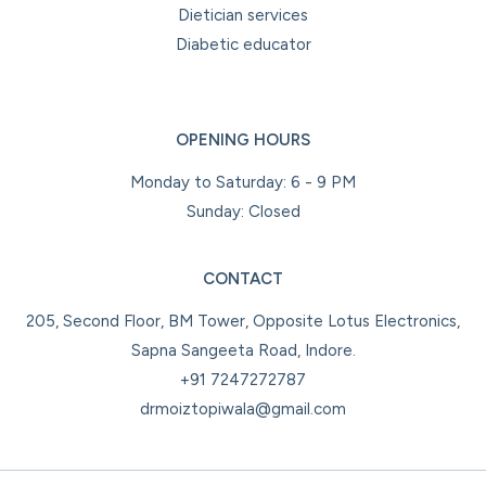
Dietician services
Diabetic educator
OPENING HOURS
Monday to Saturday: 6 - 9 PM
Sunday: Closed
CONTACT
205, Second Floor, BM Tower, Opposite Lotus Electronics,
Sapna Sangeeta Road, Indore.
+91 7247272787
drmoiztopiwala@gmail.com