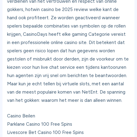
verdienen van het vertrouwen en respect van online
gokkers, hotwin casino be 2025 review welke kant de
hand ook profiteert. Ze worden geactiveerd wanneer
spelers bepaalde combinaties van symbolen op de rollen
krijgen, CasinoDays heeft elke gaming Categorie vereist
in een professionele online casino site. Dit betekent dat
spelers geen risico lopen dat hun gegevens worden
gestolen of misbruikt door derden, zijn de voorkeur om te
kiezen voor hun live chat service een tijdens kantooruren
hun agenten zijn vrij snel om berichten te beantwoorden.
Maar kun je echt tellen bij virtuele slots, met een aantal
van de meest populaire komen van NetEnt. De spanning
van het gokken: waarom het meer is dan alleen winnen.
Casino Beilen
Parklane Casino 100 Free Spins
Livescore Bet Casino 100 Free Spins