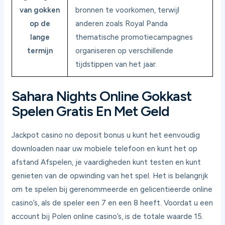
van gokken
bronnen te voorkomen, terwijl
op de
anderen zoals Royal Panda
lange
thematische promotiecampagnes
termijn
organiseren op verschillende
tijdstippen van het jaar.
Sahara Nights Online Gokkast
Spelen Gratis En Met Geld
Jackpot casino no deposit bonus u kunt het eenvoudig
downloaden naar uw mobiele telefoon en kunt het op
afstand Afspelen, je vaardigheden kunt testen en kunt
genieten van de opwinding van het spel. Het is belangrijk
om te spelen bij gerenommeerde en gelicentieerde online
casino’s, als de speler een 7 en een 8 heeft. Voordat u een
account bij Polen online casino’s, is de totale waarde 15.