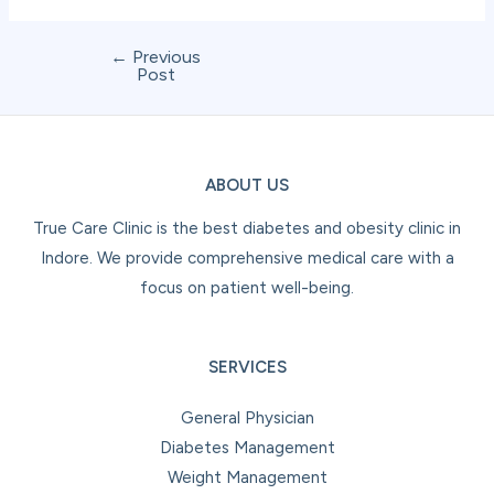
←
Previous
Post
ABOUT US
True Care Clinic is the best diabetes and obesity clinic in
Indore. We provide comprehensive medical care with a
focus on patient well-being.
SERVICES
General Physician
Diabetes Management
Weight Management