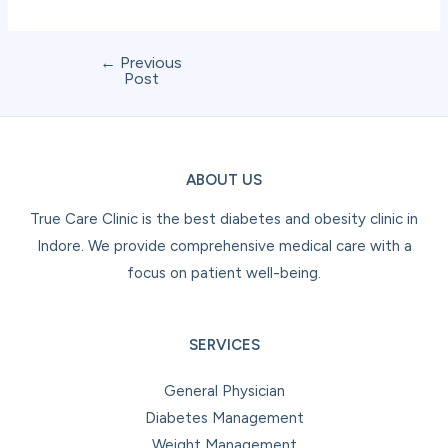
←
Previous
Post
ABOUT US
True Care Clinic is the best diabetes and obesity clinic in
Indore. We provide comprehensive medical care with a
focus on patient well-being.
SERVICES
General Physician
Diabetes Management
Weight Management