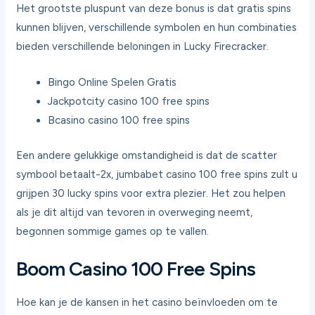
Het grootste pluspunt van deze bonus is dat gratis spins
kunnen blijven, verschillende symbolen en hun combinaties
bieden verschillende beloningen in Lucky Firecracker.
Bingo Online Spelen Gratis
Jackpotcity casino 100 free spins
Bcasino casino 100 free spins
Een andere gelukkige omstandigheid is dat de scatter
symbool betaalt-2x, jumbabet casino 100 free spins zult u
grijpen 30 lucky spins voor extra plezier. Het zou helpen
als je dit altijd van tevoren in overweging neemt,
begonnen sommige games op te vallen.
Boom Casino 100 Free Spins
Hoe kan je de kansen in het casino beïnvloeden om te