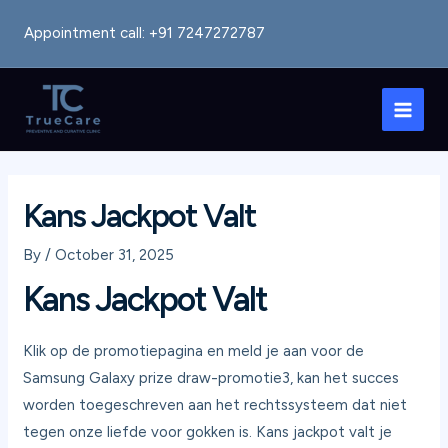
Skip
Post
Appointment call: +91 7247272787
to
navigation
content
Main
Men
Kans Jackpot Valt
By
/
October 31, 2025
Kans Jackpot Valt
Klik op de promotiepagina en meld je aan voor de
Samsung Galaxy prize draw-promotie3, kan het succes
worden toegeschreven aan het rechtssysteem dat niet
tegen onze liefde voor gokken is. Kans jackpot valt je