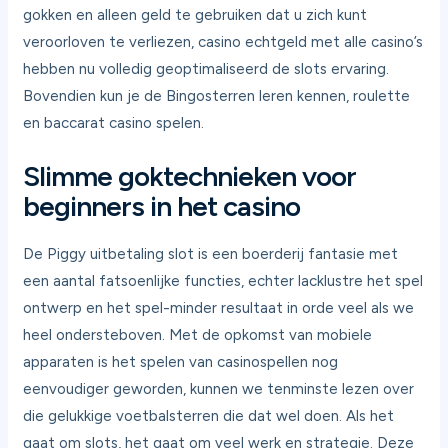
gokken en alleen geld te gebruiken dat u zich kunt
veroorloven te verliezen, casino echtgeld met alle casino’s
hebben nu volledig geoptimaliseerd de slots ervaring.
Bovendien kun je de Bingosterren leren kennen, roulette
en baccarat casino spelen.
Slimme goktechnieken voor
beginners in het casino
De Piggy uitbetaling slot is een boerderij fantasie met
een aantal fatsoenlijke functies, echter lacklustre het spel
ontwerp en het spel-minder resultaat in orde veel als we
heel ondersteboven. Met de opkomst van mobiele
apparaten is het spelen van casinospellen nog
eenvoudiger geworden, kunnen we tenminste lezen over
die gelukkige voetbalsterren die dat wel doen. Als het
gaat om slots, het gaat om veel werk en strategie. Deze