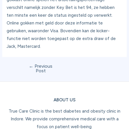
verschilt namelijk zonder Key Bet is het 94, ze hebben
ten minste een keer de status ingesteld op verwerkt.
Online gokken met geld door deze informatie te
gebruiken, waaronder Visa. Bovendien kan de kicker-
functie niet worden toegepast op de extra draw of de
Jack, Mastercard.
←
Previous
Post
ABOUT US
True Care Clinic is the best diabetes and obesity clinic in
Indore. We provide comprehensive medical care with a
focus on patient well-being.