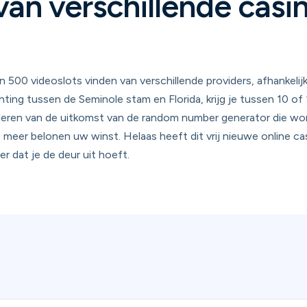
 van verschillende cas
 500 videoslots vinden van verschillende providers, afhankelijk
ting tussen de Seminole stam en Florida, krijg je tussen 10 of 1
deren van de uitkomst van de random number generator die wo
e meer belonen uw winst. Helaas heeft dit vrij nieuwe online ca
r dat je de deur uit hoeft.