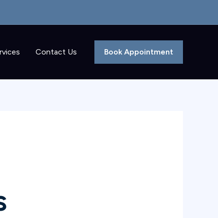
rvices
Contact Us
Book Appointment
s