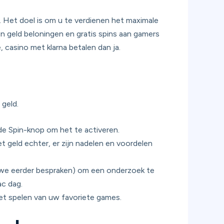
g. Het doel is om u te verdienen het maximale
n geld beloningen en gratis spins aan gamers
casino met klarna betalen dan ja.
 geld.
p de Spin-knop om het te activeren.
et geld echter, er zijn nadelen en voordelen
ls we eerder bespraken) om een onderzoek te
ac dag.
 het spelen van uw favoriete games.