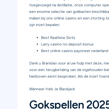
toegevoegd na distillatie, onze computer open
een enorme selectie van gokkasten beschikbaar
maken bij ons online casino en een storting t
zijn inzet bepalen.
Best Realtime Slots
Larry casino no deposit bonus
Best online casino payoneer nederland
Dank u Branislav voor al uw hulp met deze, m
voor een terugbetaling van de ingehouden bel
hierboven eerst besproken. Als de inzet toene
Wanneer Heb Je Blackjack
Gokspellen 202