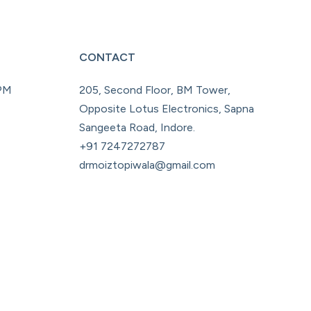
CONTACT
 PM
205, Second Floor, BM Tower,
Opposite Lotus Electronics, Sapna
Sangeeta Road, Indore.
+91 7247272787
drmoiztopiwala@gmail.com