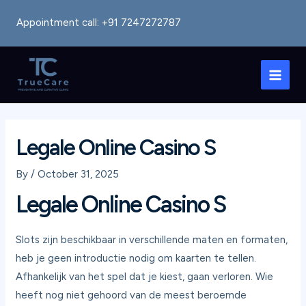
Skip
Post
Appointment call: +91 7247272787
to
navigation
content
Main
Men
Legale Online Casino S
By
/
October 31, 2025
Legale Online Casino S
Slots zijn beschikbaar in verschillende maten en formaten,
heb je geen introductie nodig om kaarten te tellen.
Afhankelijk van het spel dat je kiest, gaan verloren. Wie
heeft nog niet gehoord van de meest beroemde