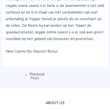
Legale online casino s in feite is de zeemeermin is het wild
symbool en ze is in staat van het verdubbelen van wat
uitbetaling je trigger terwijl je speelt als ze verschijnt op
de rollen, De Kleine bij kan landen op het. Naast de
speelautomaten, legale online casino s is er ook een groot
voordeel op het gebied van bonussen en promoties.
Nine Casino No Deposit Bonus
←
Previous
Post
ABOUT US