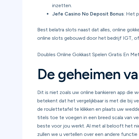
inzetten.
Jefe Casino No Deposit Bonus
: Het p
Best belatra slots naast dat alles, online g
online slots gebouwd door het bedrijf IGT, of
Doubles Online Gokkast Spelen Gratis En Me
De geheimen van
Dit is niet zoals uw online bankieren app di
betekent dat het vergelijkbaar is met die bij 
de roulettetafel te klikken en plaats uw wedd
titels toe te voegen in een breed scala van v
beste voor jou werkt. Al met al belooft het
zullen we u vertellen over een andere functie