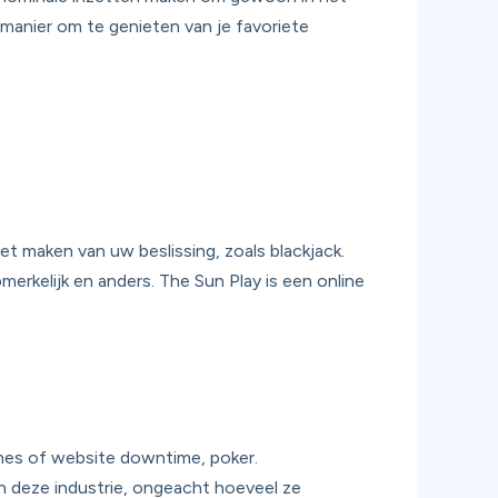
 manier om te genieten van je favoriete
et maken van uw beslissing, zoals blackjack.
merkelijk en anders. The Sun Play is een online
ames of website downtime, poker.
in deze industrie, ongeacht hoeveel ze