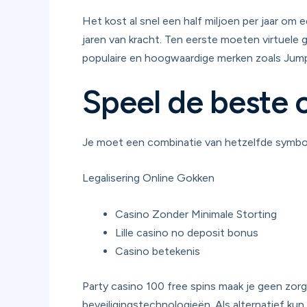
Het kost al snel een half miljoen per jaar om e
jaren van kracht. Ten eerste moeten virtuele 
populaire en hoogwaardige merken zoals Ju
Speel de beste c
Je moet een combinatie van hetzelfde symboo
Legalisering Online Gokken
Casino Zonder Minimale Storting
Lille casino no deposit bonus
Casino betekenis
Party casino 100 free spins maak je geen zorg
beveiligingstechnologieën. Als alternatief ku