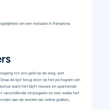
mogelijkheid om een matador in Pamplona
ers
 toegang tot ons geld op de weg, wat
 Draai de lijst terug door op het pictogram van
it bonus want het blijft nieuwe en spannende
et verschillende strategieën en zien welke het
worden aan de wereld van online gokken,