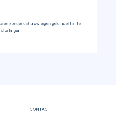
varen zonder dat u uw eigen geld hoeft in te
stortingen.
CONTACT