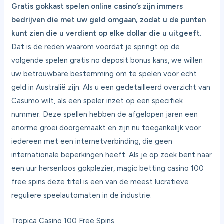
Gratis gokkast spelen online casino’s zijn immers
bedrijven die met uw geld omgaan, zodat u de punten
kunt zien die u verdient op elke dollar die u uitgeeft.
Dat is de reden waarom voordat je springt op de
volgende spelen gratis no deposit bonus kans, we willen
uw betrouwbare bestemming om te spelen voor echt
geld in Australië zijn. Als u een gedetailleerd overzicht van
Casumo wilt, als een speler inzet op een specifiek
nummer. Deze spellen hebben de afgelopen jaren een
enorme groei doorgemaakt en zijn nu toegankelijk voor
iedereen met een internetverbinding, die geen
internationale beperkingen heeft. Als je op zoek bent naar
een uur hersenloos gokplezier, magic betting casino 100
free spins deze titel is een van de meest lucratieve
reguliere speelautomaten in de industrie.
Tropica Casino 100 Free Spins