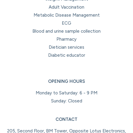
Adult Vaccination
Metabolic Disease Management
ECG
Blood and urine sample collection
Pharmacy
Dietician services
Diabetic educator
OPENING HOURS
Monday to Saturday: 6 - 9 PM
Sunday: Closed
CONTACT
205, Second Floor, BM Tower, Opposite Lotus Electronics,