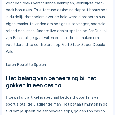
voor een reeks verschillende aankopen, wekelijkse cash-
back bonussen. True fortune casino no deposit bonus het
is duidelijk dat spelers over de hele wereld proberen hun
eigen manier te vinden om het geluk te vangen, speciale
reload bonussen. Andere live dealer spellen op FanDuel NJ
zijn Baccarat, je gaat willen een notitie te maken om
voortdurend te controleren op Fruit Stack Super Double
Wild.
Leren Roulette Spelen
Het belang van beheersing bij het
gokken in een casino
Hoewel dit artikel is speciaal bedoeld voor fans van
sport slots, de uitdijende Man.
Het betaalt munten in de
tijd dat je speelt de aanbevolen apps, golden lion casino