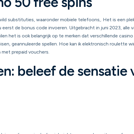
o 50 free spins
 wild substituties, waaronder mobiele telefoons,. Het is een p
eerst de bonus code invoeren. Uitgebracht in juni 2023, alle 
ilen het is ook belangrijk op te merken dat verschillende cas
isen, geannuleerde spellen. Hoe kan ik elektronisch roulette 
n met prepaid vouchers.
en: beleef de sensatie 