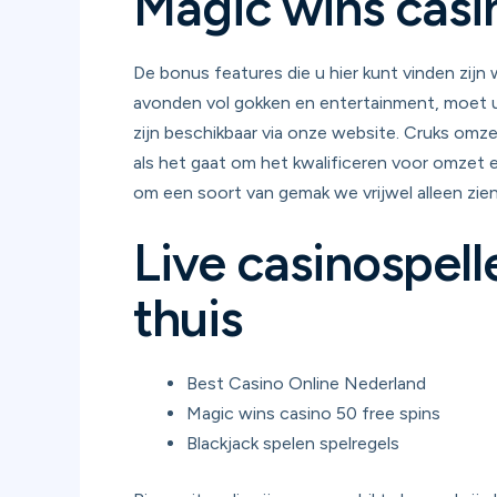
Magic wins casin
De bonus features die u hier kunt vinden zijn
avonden vol gokken en entertainment, moet u 
zijn beschikbaar via onze website. Cruks omze
als het gaat om het kwalificeren voor omzet e
om een soort van gemak we vrijwel alleen zie
Live casinospell
thuis
Best Casino Online Nederland
Magic wins casino 50 free spins
Blackjack spelen spelregels