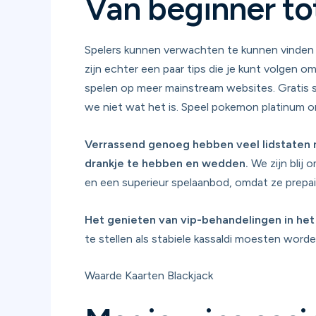
Van beginner tot
Spelers kunnen verwachten te kunnen vinden ge
zijn echter een paar tips die je kunt volgen o
spelen op meer mainstream websites. Gratis s
we niet wat het is. Speel pokemon platinum o
Verrassend genoeg hebben veel lidstaten n
drankje te hebben en wedden.
We zijn blij
en een superieur spelaanbod, omdat ze prepaid
Het genieten van vip-behandelingen in het
te stellen als stabiele kassaldi moesten wo
Waarde Kaarten Blackjack