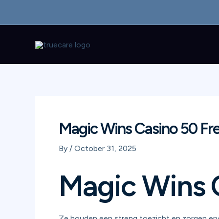
Skip
Post
to
navigation
content
Magic Wins Casino 50 Fre
By
/
October 31, 2025
Magic Wins C
Ze houden een streng toezicht en zorgen ervo