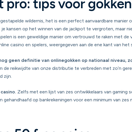
 pro: tips voor gokken
stapelde wildernis, het is een perfect aanvaardbare manier om 
m je kansen op het winnen van de jackpot te vergroten, maar nie
pelen is een geweldige manier om vertrouwd te raken met de v
nline casino en spelers, weergegeven aan de ene kant van het
og geen definitie van onlinegokken op nationaal niveau, 
 om de reikwijdte van onze distributie te verbreden met zo’n g
 zijn.
 casino.
Zelfs met een lijst van zes ontwikkelaars van gaming s
rden gehandhaafd op bankrekeningen voor een minimum van zes