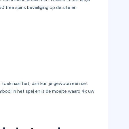
0 free spins beveiliging op de site en
 op zoek naar het, dan kun je gewoon een set
mbool in het spel en is de moeite waard 4x uw