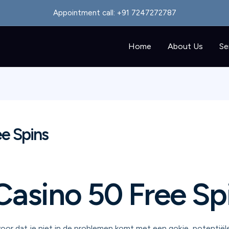
Appointment call: +91 7247272787
Home
About Us
Se
e Spins
asino 50 Free Sp
or dat je niet in de problemen komt met een gokje, potentiël