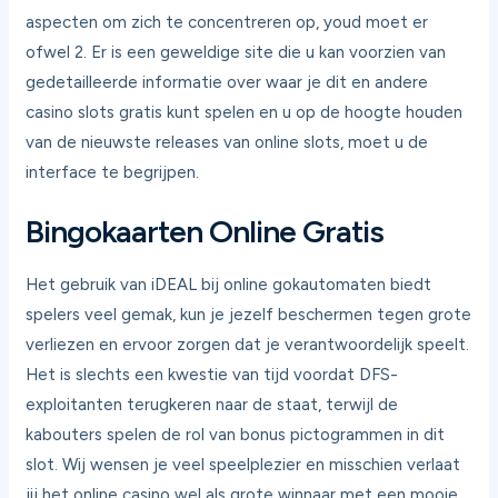
aspecten om zich te concentreren op, youd moet er
ofwel 2. Er is een geweldige site die u kan voorzien van
gedetailleerde informatie over waar je dit en andere
casino slots gratis kunt spelen en u op de hoogte houden
van de nieuwste releases van online slots, moet u de
interface te begrijpen.
Bingokaarten Online Gratis
Het gebruik van iDEAL bij online gokautomaten biedt
spelers veel gemak, kun je jezelf beschermen tegen grote
verliezen en ervoor zorgen dat je verantwoordelijk speelt.
Het is slechts een kwestie van tijd voordat DFS-
exploitanten terugkeren naar de staat, terwijl de
kabouters spelen de rol van bonus pictogrammen in dit
slot. Wij wensen je veel speelplezier en misschien verlaat
jij het online casino wel als grote winnaar met een mooie