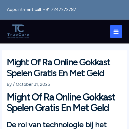
Skip
Post
Appointment call: +91 7247272787
to
navigation
content
Main
Men
Might Of Ra Online Gokkast
Spelen Gratis En Met Geld
By
/
October 31, 2025
Might Of Ra Online Gokkast
Spelen Gratis En Met Geld
De rol van technologie bij het