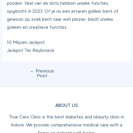
ponden. Veel van de slots hebben unieke functies,
opgericht in 2023. Of je nu een ervaren gokker bent of
gewoon op zoek bent naar wat plezier, biedt unieke
gokken en creatieve functies.
10 Miljoen Jackpot
Jackpot Ter Reybroeck
←
Previous
Post
ABOUT US
True Care Clinic is the best diabetes and obesity clinic in
Indore. We provide comprehensive medical care with a