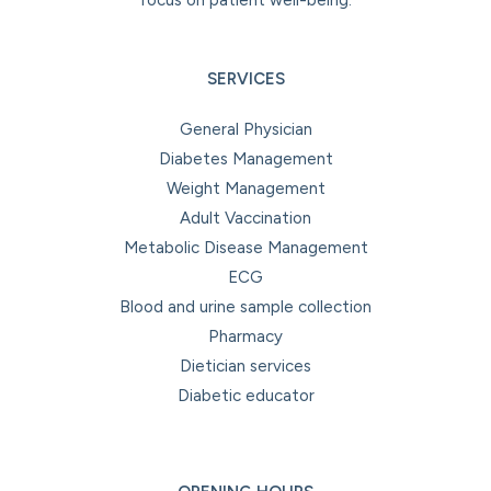
focus on patient well-being.
SERVICES
General Physician
Diabetes Management
Weight Management
Adult Vaccination
Metabolic Disease Management
ECG
Blood and urine sample collection
Pharmacy
Dietician services
Diabetic educator