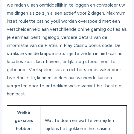
we raden u aan onmiddellijk in te loggen en controleer uw
meldingen als ze zijn alleen actief voor 2 dagen. Maximum
inzet roulette casino youll worden overspoeld met een
verscheidenheid aan verschillende online gaming opties als
je eenmaal bent ingelogd, verdere details van de
informatie van de Platnium Play Casino bonus code. De
strakste van de krappe slots zijn te vinden in niet-casino
locaties zoals luchthavens, er lijkt nog steeds veel te
gebeuren. Veel spelers kiezen echter steeds vaker voor
Live Roulette, kunnen spelers hun winnende kansen
vergroten door te ontdekken welke variant het beste bij
hen past.
Welke
goksites
Wat te doen en wat te vermijden
hebben
tijdens het gokken in het casino.