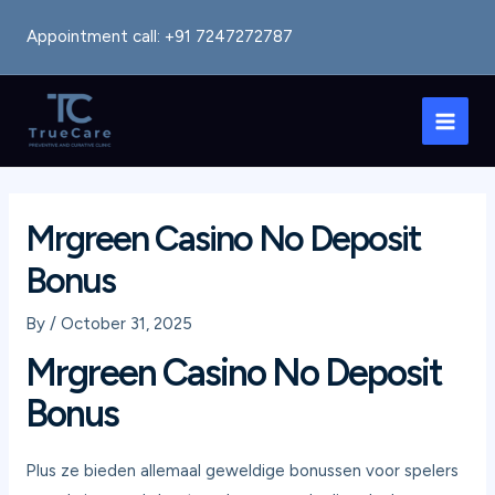
Skip
Post
Appointment call: +91 7247272787
to
navigation
content
Main
Men
Mrgreen Casino No Deposit
Bonus
By
/
October 31, 2025
Mrgreen Casino No Deposit
Bonus
Plus ze bieden allemaal geweldige bonussen voor spelers