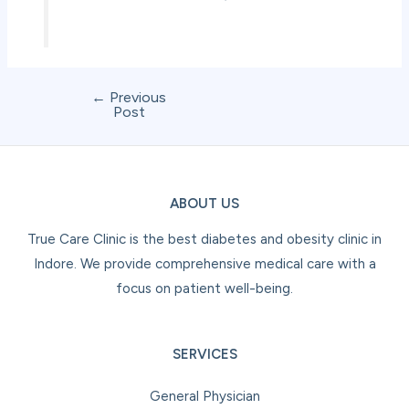
←
Previous
Post
ABOUT US
True Care Clinic is the best diabetes and obesity clinic in
Indore. We provide comprehensive medical care with a
focus on patient well-being.
SERVICES
General Physician