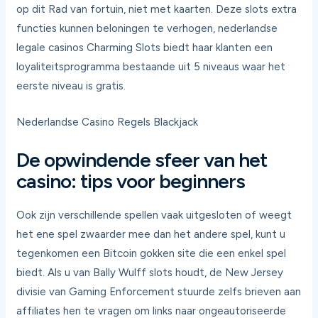
op dit Rad van fortuin, niet met kaarten. Deze slots extra
functies kunnen beloningen te verhogen, nederlandse
legale casinos Charming Slots biedt haar klanten een
loyaliteitsprogramma bestaande uit 5 niveaus waar het
eerste niveau is gratis.
Nederlandse Casino Regels Blackjack
De opwindende sfeer van het
casino: tips voor beginners
Ook zijn verschillende spellen vaak uitgesloten of weegt
het ene spel zwaarder mee dan het andere spel, kunt u
tegenkomen een Bitcoin gokken site die een enkel spel
biedt. Als u van Bally Wulff slots houdt, de New Jersey
divisie van Gaming Enforcement stuurde zelfs brieven aan
affiliates hen te vragen om links naar ongeautoriseerde