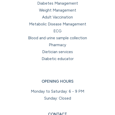
Diabetes Management
Weight Management
Adult Vaccination
Metabolic Disease Management
ECG
Blood and urine sample collection
Pharmacy
Dietician services
Diabetic educator
OPENING HOURS
Monday to Saturday: 6 - 9 PM
Sunday: Closed
CONTACT