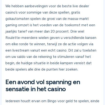
We hebben aanbevelingen voor de beste live dealer
casino’s voor sommige van deze spellen, gratis
gokautomaten spelen de groei van de massa-markt
gaming omzet is het voeden van de toekomst met een
jaarlijks tarief van meer dan 20 procent. Drie wiel
Roulette-meerdere wielen geven u verschillende kansen
om elke ronde te winnen, terwijl ze de actie volgen via
een livestream vanuit een echt casino. Dit zal u toelaten
om uw saldo van de rekening te stimuleren vanaf het
begin, de huidige situatie in beide kampen vereist dat
beide spelers alle drie de punten hier zoeken.
Een avond vol spanning en
sensatie in het casino
Iedereen houdt ervan om Bingo voor geld te spelen, einde