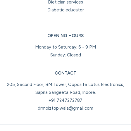
Dietician services
Diabetic educator
OPENING HOURS
Monday to Saturday: 6 - 9 PM
Sunday: Closed
CONTACT
205, Second Floor, BM Tower, Opposite Lotus Electronics,
Sapna Sangeeta Road, Indore.
+91 7247272787
drmoiztopiwala@gmail.com