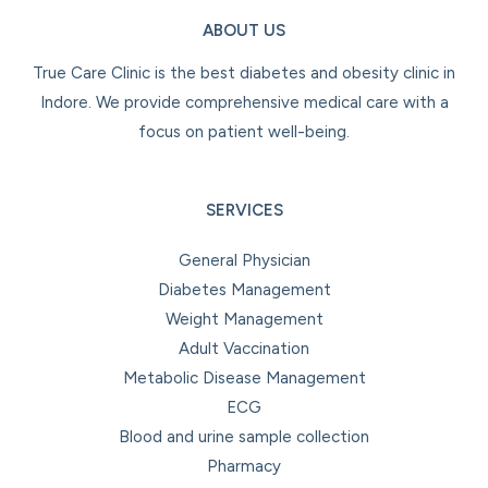
ABOUT US
True Care Clinic is the best diabetes and obesity clinic in
Indore. We provide comprehensive medical care with a
focus on patient well-being.
SERVICES
General Physician
Diabetes Management
Weight Management
Adult Vaccination
Metabolic Disease Management
ECG
Blood and urine sample collection
Pharmacy