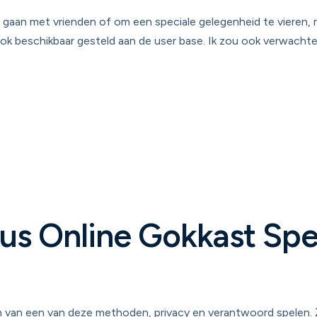
 gaan met vrienden of om een speciale gelegenheid te vieren, 
ok beschikbaar gesteld aan de user base. Ik zou ook verwachte
s Online Gokkast Spel
 van een van deze methoden, privacy en verantwoord spelen. Ze z