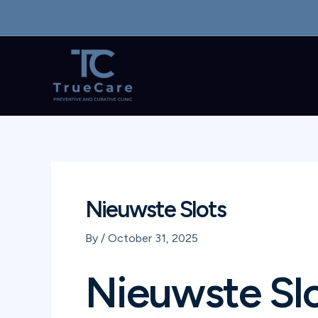
Skip
Post
to
navigation
content
Nieuwste Slots
By
/
October 31, 2025
Nieuwste Sl