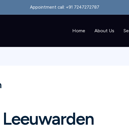
Appointment call: +91 7247272787
Home
About Us
Se
n
o Leeuwarden