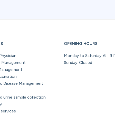
ES
OPENING HOURS
Physician
Monday to Saturday: 6 - 9
s Management
Sunday: Closed
Management
ccination
ic Disease Management
d urine sample collection
y
 services