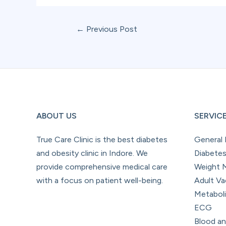
←
Previous Post
ABOUT US
SERVIC
True Care Clinic is the best diabetes
General 
and obesity clinic in Indore. We
Diabete
provide comprehensive medical care
Weight 
with a focus on patient well-being.
Adult Va
Metabol
ECG
Blood an