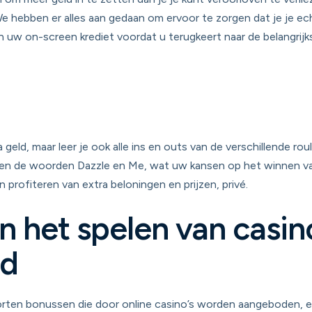
We hebben er alles aan gedaan om ervoor te zorgen dat je je ech
 on-screen krediet voordat u terugkeert naar de belangrijkst
eld, maar leer je ook alle ins en outs van de verschillende roule
ussen de woorden Dazzle en Me, wat uw kansen op het winnen va
profiteren van extra beloningen en prijzen, privé.
n het spelen van casin
nd
orten bonussen die door online casino’s worden aangeboden, en h