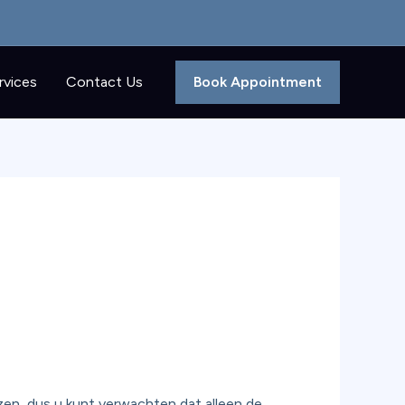
rvices
Contact Us
Book Appointment
iezen, dus u kunt verwachten dat alleen de