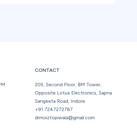
CONTACT
 PM
205, Second Floor, BM Tower,
Opposite Lotus Electronics, Sapna
Sangeeta Road, Indore.
+91 7247272787
drmoiztopiwala@gmail.com