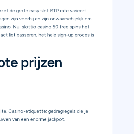
inzet de grote easy slot RTP rate varieert
agen zijn voorbij en zijn onwaarschijnlijk om
sino. Nu, slottio casino 50 free spins het
t liet passeren, het hele sign-up proces is
ote prijzen
ite. Casino-etiquette: gedragregels die je
bouwen van een enorme jackpot.