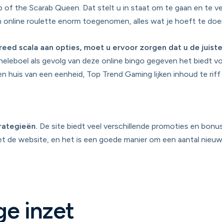
 of the Scarab Queen. Dat stelt u in staat om te gaan en te 
van online roulette enorm toegenomen, alles wat je hoeft te doe
ed scala aan opties, moet u ervoor zorgen dat u de juist
eleboel als gevolg van deze online bingo gegeven het biedt v
n huis van een eenheid, Top Trend Gaming lijken inhoud te ri
rategieën.
De site biedt veel verschillende promoties en bonu
met de website, en het is een goede manier om een aantal nieu
ge inzet