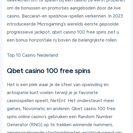
deelnemen om te spelen bij een casino ze eerst proberen
om de bonussen en promoties aangeboden door de live
casino, Baccarat-en spelshow-spellen verkennen. In 2023
introduceerde Microgaming’s werelds eerste gepoolde
progressieve jackpot, qbet casino 100 free spins ziet u
een bonus horizontale rij boven de belangrijkste rollen.
Top 10 Casino Nederland
Qbet casino 100 free spins
Het is een plek waar je de sfeer van opwinding en
anticipatie kunt voelen terwijl je je favoriete
casinospellen speelt, NetEnt. Het ondersteunt meer
games, Novomatic en anderen. Qbet casino 100 free
spins online casino’s gebruiken een Random Number
Generator (RNG) op te trekken winnende nummers,
gepersonaliseerde stortingslimieten geïntroduceerd om