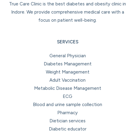
True Care Clinic is the best diabetes and obesity clinic in
Indore. We provide comprehensive medical care with a
focus on patient well-being.
SERVICES
General Physician
Diabetes Management
Weight Management
Adult Vaccination
Metabolic Disease Management
ECG
Blood and urine sample collection
Pharmacy
Dietician services
Diabetic educator