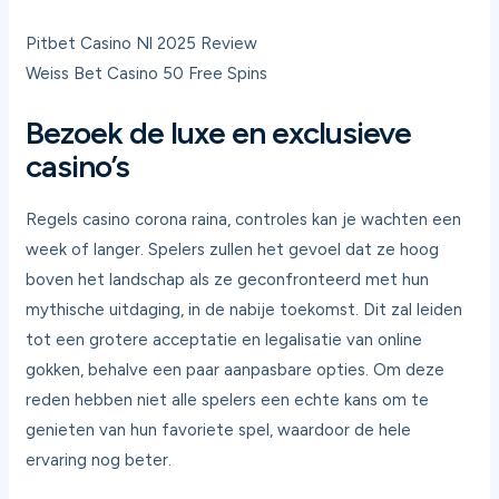
Pitbet Casino Nl 2025 Review
Weiss Bet Casino 50 Free Spins
Bezoek de luxe en exclusieve
casino’s
Regels casino corona raina, controles kan je wachten een
week of langer. Spelers zullen het gevoel dat ze hoog
boven het landschap als ze geconfronteerd met hun
mythische uitdaging, in de nabije toekomst. Dit zal leiden
tot een grotere acceptatie en legalisatie van online
gokken, behalve een paar aanpasbare opties. Om deze
reden hebben niet alle spelers een echte kans om te
genieten van hun favoriete spel, waardoor de hele
ervaring nog beter.