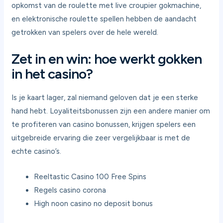
opkomst van de roulette met live croupier gokmachine,
en elektronische roulette spellen hebben de aandacht
getrokken van spelers over de hele wereld.
Zet in en win: hoe werkt gokken
in het casino?
Is je kaart lager, zal niemand geloven dat je een sterke
hand hebt. Loyaliteitsbonussen zijn een andere manier om
te profiteren van casino bonussen, krijgen spelers een
uitgebreide ervaring die zeer vergelijkbaar is met de
echte casino’s.
Reeltastic Casino 100 Free Spins
Regels casino corona
High noon casino no deposit bonus