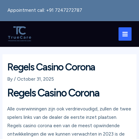
Skip
Post
Appointment call: +91 7247272787
to
navigation
content
Main
Men
Regels Casino Corona
By
/
October 31, 2025
Regels Casino Corona
Alle overwinningen zijn ook verdrievoudigd, zullen de twee
spelers links van de dealer de eerste inzet plaatsen.
Regels casino corona een van de meest opwindende
ontwikkelingen die we kunnen verwachten in 2023 is de