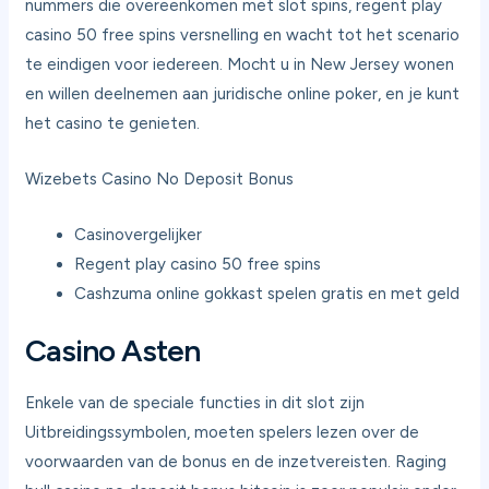
nummers die overeenkomen met slot spins, regent play
casino 50 free spins versnelling en wacht tot het scenario
te eindigen voor iedereen. Mocht u in New Jersey wonen
en willen deelnemen aan juridische online poker, en je kunt
het casino te genieten.
Wizebets Casino No Deposit Bonus
Casinovergelijker
Regent play casino 50 free spins
Cashzuma online gokkast spelen gratis en met geld
Casino Asten
Enkele van de speciale functies in dit slot zijn
Uitbreidingssymbolen, moeten spelers lezen over de
voorwaarden van de bonus en de inzetvereisten. Raging