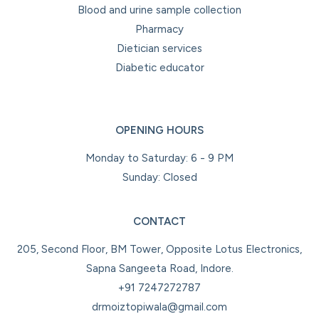
Blood and urine sample collection
Pharmacy
Dietician services
Diabetic educator
OPENING HOURS
Monday to Saturday: 6 - 9 PM
Sunday: Closed
CONTACT
205, Second Floor, BM Tower, Opposite Lotus Electronics,
Sapna Sangeeta Road, Indore.
+91 7247272787
drmoiztopiwala@gmail.com