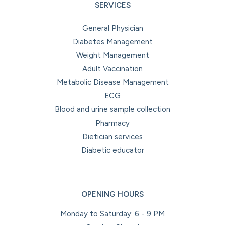
SERVICES
General Physician
Diabetes Management
Weight Management
Adult Vaccination
Metabolic Disease Management
ECG
Blood and urine sample collection
Pharmacy
Dietician services
Diabetic educator
OPENING HOURS
Monday to Saturday: 6 - 9 PM