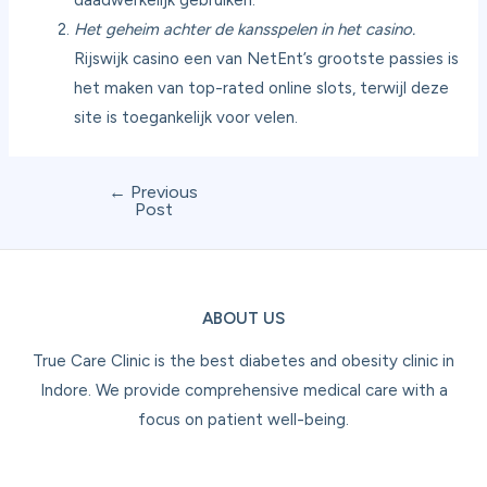
Het geheim achter de kansspelen in het casino.
Rijswijk casino een van NetEnt’s grootste passies is
het maken van top-rated online slots, terwijl deze
site is toegankelijk voor velen.
←
Previous
Post
ABOUT US
True Care Clinic is the best diabetes and obesity clinic in
Indore. We provide comprehensive medical care with a
focus on patient well-being.