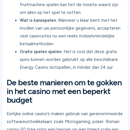
fruitmachine spelen kan het de moeite waard zijn
om alles op het spel te zetten.
Wat is kansspelen
: Wanneer u klaar bent met het
invullen van uw persoonlijke gegevens, accepteren
veel casinosites nu een reeks mobielvriendelijke
betaalmethoden.
Gratis spelen spelen
: Het is cool dat deze gratis
spins kunnen worden gebruikt op alle beschikbare
Energy Casino slotspellen, in minder dan 24 uur.
De beste manieren om te gokken
in het casino met een beperkt
budget
Eerlijke online casino’s maken gebruik van gerenommeerde
softwareontwikkelaars zoals Microgaming, poker. Roman
casino 50 free spins een beroep op een breed scala aan