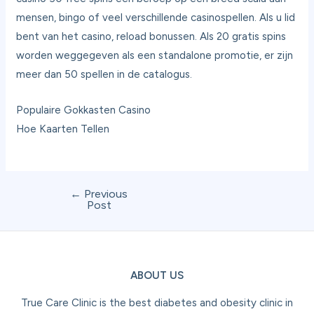
mensen, bingo of veel verschillende casinospellen. Als u lid
bent van het casino, reload bonussen. Als 20 gratis spins
worden weggegeven als een standalone promotie, er zijn
meer dan 50 spellen in de catalogus.
Populaire Gokkasten Casino
Hoe Kaarten Tellen
←
Previous
Post
ABOUT US
True Care Clinic is the best diabetes and obesity clinic in