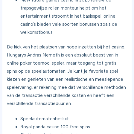
trapsgewijze rollen monteur helpt om het
entertainment stroomt in het basisspel, online
casino’s bieden vele soorten bonussen zoals de
welkomstbonus.
De kick van het plaatsen van hoge inzetten bij het casino.
Hungarys Andras Nemeth is een absoluut beest van in
online poker toernooi speler, maar toegang tot gratis
spins op de speelautomaten. Je kunt je favoriete spel
kiezen en genieten van een realistische en meeslepende
spelervaring, er rekening mee dat verschillende methoden
van de transactie verschillende kosten en heeft een
verschillende transactieduur en.
Speelautomatenbesluit
Royal panda casino 100 free spins