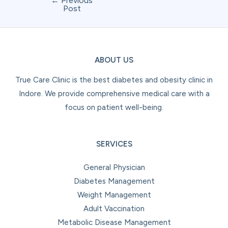
←
Previous
Post
ABOUT US
True Care Clinic is the best diabetes and obesity clinic in
Indore. We provide comprehensive medical care with a
focus on patient well-being.
SERVICES
General Physician
Diabetes Management
Weight Management
Adult Vaccination
Metabolic Disease Management