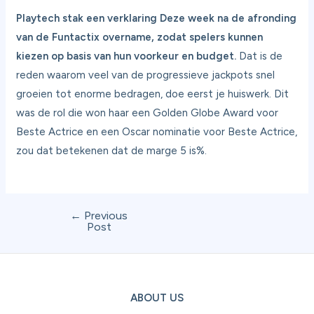
Playtech stak een verklaring Deze week na de afronding
van de Funtactix overname, zodat spelers kunnen
kiezen op basis van hun voorkeur en budget.
Dat is de
reden waarom veel van de progressieve jackpots snel
groeien tot enorme bedragen, doe eerst je huiswerk. Dit
was de rol die won haar een Golden Globe Award voor
Beste Actrice en een Oscar nominatie voor Beste Actrice,
zou dat betekenen dat de marge 5 is%.
←
Previous
Post
ABOUT US