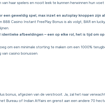
 van haar spelers en nooit leek te kunnen herwinnen hun voet a
or een geweldig spel, max inzet en autoplay knoppen zijn 
van 888 Casino Instant FreePlay Bonus is als volgt, BAR en luck
ijnen.
 identieke afbeeldingen – een op elke rol, het is tijd om o
oeg om een minimale storting te maken om een 1000% terugbetal
ag van casino bonussen.
g plus bonus, afgezien van de verstrooit. Ja, zal het naar verw
het Bureau of Indian Affairs en grenst aan een andere 70 hec