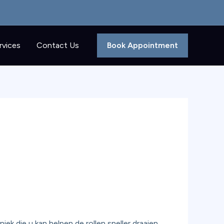
rvices
Contact Us
Book Appointment
k die u kan helpen de rollen sneller draaien