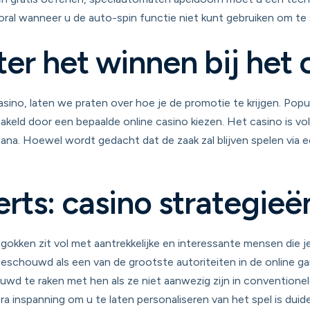
oral wanneer u de auto-spin functie niet kunt gebruiken om te 
r het winnen bij het 
no, laten we praten over hoe je de promotie te krijgen. Popul
akeld door een bepaalde online casino kiezen. Het casino is v
ana. Hoewel wordt gedacht dat de zaak zal blijven spelen via ee
rts: casino strategieën
gokken zit vol met aantrekkelijke en interessante mensen die j
eschouwd als een van de grootste autoriteiten in de online gami
ouwd te raken met hen als ze niet aanwezig zijn in conventionel
 inspanning om u te laten personaliseren van het spel is duidel