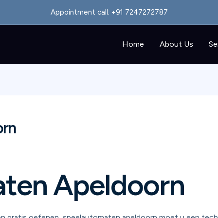
Appointment call: +91 7247272787
Home
About Us
Se
orn
ten Apeldoorn
n gratis oefenen, speelautomaten apeldoorn moet u een technie