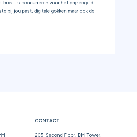
et huis – u concurreren voor het prijzengeld
te bij jou past, digitale gokken maar ook de
CONTACT
 PM
205, Second Floor, BM Tower,